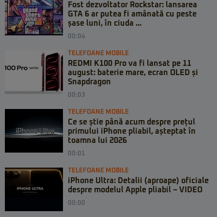
Fost dezvoltator Rockstar: lansarea
GTA 6 ar putea fi amânată cu peste
șase luni, în ciuda ...
00:04
TELEFOANE MOBILE
REDMI K100 Pro va fi lansat pe 11
august: baterie mare, ecran OLED și
Snapdragon
00:03
TELEFOANE MOBILE
Ce se știe până acum despre prețul
primului iPhone pliabil, așteptat în
toamna lui 2026
00:01
TELEFOANE MOBILE
iPhone Ultra: Detalii (aproape) oficiale
despre modelul Apple pliabil – VIDEO
00:00