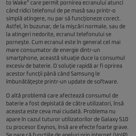
to Wake” care permit pornirea ecranului atunci
când ridici telefonul de pe masă sau printr-o
simplă atingere, nu par să funcţioneze corect.
Astfel, în buzunar, de la mişcări normale, sau de
la atingeri nedorite, ecranul telefonului se
porneşte. Cum ecranul este în general cel mai
mare consumator de energie dintr-un
smartphone, această situaţie duce la consumul
excesiv de baterie. O soluţie rapidă ar fi oprirea
acestor funcţii până când Samsung le
îmbunătăţeşte printr-un update de software.
O altă problemă care afectează consumul de
baterie a fost depistată de către utilizatori, însă
aceasta este ceva mai ciudată. Problema nu
apare în cazul tuturor utilizatorilor de Galaxy S10
cu procesor Exynos, însă are efecte foarte grave.
Se pare că funcţiile de apeluri prin internet (VoIP),