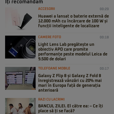
Iți recomandăm
ACCESORII
00:20
Huawei a lansat o baterie externă de
12.000 mAh cu încărcare de 100 W și
funcții inteligente de localizare
CAMERE FOTO
00:18
Light Lens Lab pregătește un
obiectiv APO care promite
performanțe peste modelul Leica de
9.500 de dolari
TELEFOANE MOBILE
00:17
Galaxy Z Flip 8 și Galaxy Z Fold 8
înregistrează vânzări cu 20% mai
mari în Europa față de generația
anterioară
RAZI CU LACRIMI
BANCUL ZILEI. El către ea: – Ce îți
place să ți se facă?