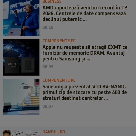
BUSINESS
AMD raportează venituri record în T2
2026. Centrele de date compensează
declinul puternic ...
00:10
COMPONENTE PC
Apple nu reușește să atragă CXMT ca
furnizor de memorie DRAM. Avantaj
pentru Samsung și ...
00:09
COMPONENTE PC
Samsung a prezentat V10 BV-NAND,
primul cip de stocare cu peste 400 de
straturi destinat centrelor ...
00:07
GANDUL.RO