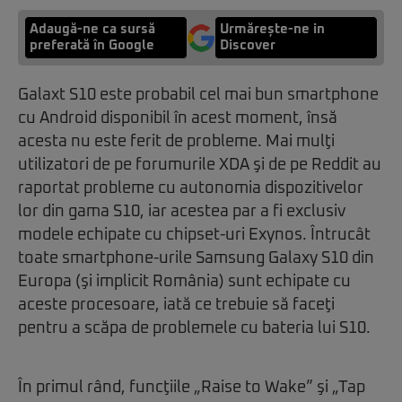
Adaugă-ne ca sursă
Urmărește-ne in
preferată în Google
Discover
Galaxt S10 este probabil cel mai bun smartphone
cu Android disponibil în acest moment, însă
acesta nu este ferit de probleme. Mai mulţi
utilizatori de pe forumurile XDA şi de pe Reddit au
raportat probleme cu autonomia dispozitivelor
lor din gama S10, iar acestea par a fi exclusiv
modele echipate cu chipset-uri Exynos. Întrucât
toate smartphone-urile Samsung Galaxy S10 din
Europa (şi implicit România) sunt echipate cu
aceste procesoare, iată ce trebuie să faceţi
pentru a scăpa de problemele cu bateria lui S10.
În primul rând, funcţiile „Raise to Wake” şi „Tap