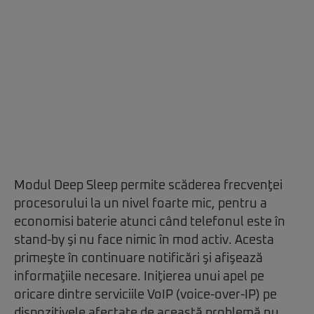
Modul Deep Sleep permite scăderea frecvenţei
procesorului la un nivel foarte mic, pentru a
economisi baterie atunci când telefonul este în
stand-by şi nu face nimic în mod activ. Acesta
primeşte în continuare notificări şi afişează
informaţiile necesare. Iniţierea unui apel pe
oricare dintre serviciile VoIP (voice-over-IP) pe
dispozitivele afectate de această problemă nu