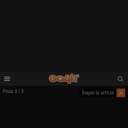
Poza
3
/ 3
Înapoi la articol