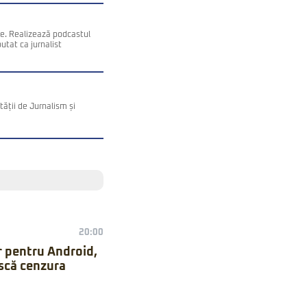
ce. Realizează podcastul
utat ca jurnalist
ății de Jurnalism și
20:00
r pentru Android,
ască cenzura