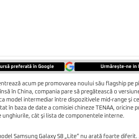
ursă preferată în Google
Urmărește-ne in 
trează acum pe promovarea noului său flagship pe pi
 însă în China, compania pare să pregătească o versiu
ca model intermediar între dispozitivele mid-range şi ce
listat în baza de date a comisiei chineze TENAA, oricine
e unghiurile, cât şi lista de componentele interne.
model Samsung Galaxy S8 „Lite” nu arată foarte diferit.