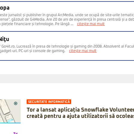
Popa
este jurnalist și publisher în grupul ArcMedia, unde se ocupă de site-urile temati
fense”, găzduit de G4Media. Are 20 de ani de experiență în presa centrală și a deb
n piețele financiare și tehnologie. Pe lângă ...
citește mai mult
Niţu
 Go4it.ro. Lucrează în presa de tehnologie și gaming din 2008. Absolvent al Facult
gadget-uri, PC-uri și console de gaming.
citește mai mult
SECURITATE INFORMATICĂ
Tor a lansat aplicația Snowflake Voluntee
creată pentru a ajuta utilizatorii să ocole