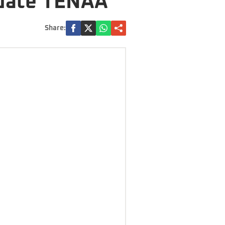
e date TENAA
Share: