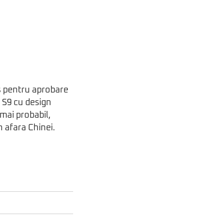
is pentru aprobare
y S9 cu design
 mai probabil,
în afara Chinei.