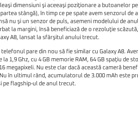
leaşi dimensiuni şi aceeaşi poziţionare a butoanelor pe 
 partea stângă), în timp ce pe spate avem senzorul de 
nsă nu şi un senzor de puls, asemeni modelului de anul
rbat la margini, însă beneficiază de o rezoluţie scăzută
axy A8, lansat la sfârşitul anului trecut.
 telefonul pare din nou să fie similar cu Galaxy A8. Av
e la 1,9 Ghz, cu 4 GB memorie RAM, 64 GB spaţiu de st
 16 megapixeli. Nu este clar dacă această cameră benef
. Nu în ultimul rând, acumulatorul de 3.000 mAh este pr
şi pe flagship-ul de anul trecut.