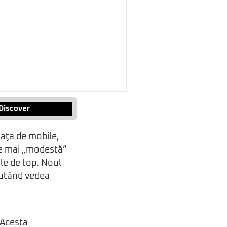
Discover
aţa de mobile,
ne mai „modestă”
le de top. Noul
 putând vedea
 Acesta