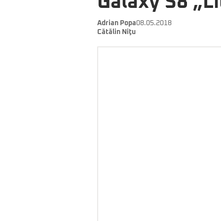
Galaxy S8 „L
Adrian Popa
08.05.2018
Cătălin Niţu