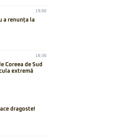
19:00
 a renunța la
18:30
de Coreea de Sud
icula extremă
ace dragoste!