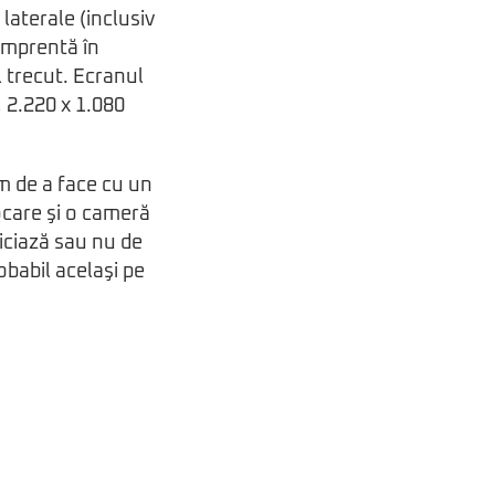
laterale (inclusiv
amprentă în
 trecut. Ecranul
, 2.220 x 1.080
em de a face cu un
ocare şi o cameră
iciază sau nu de
obabil acelaşi pe