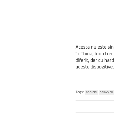
Acesta nu este sin
în China, luna tre
diferit, dar cu har
aceste dispozitive,
Tags:
android
galaxy s8