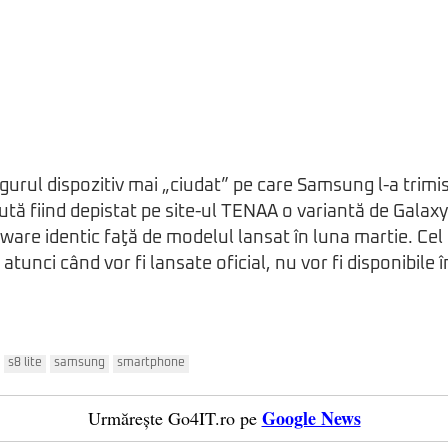
gurul dispozitiv mai „ciudat” pe care Samsung l-a trim
cută fiind depistat pe site-ul TENAA o variantă de Galax
dware identic faţă de modelul lansat în luna martie. Cel
 atunci când vor fi lansate oficial, nu vor fi disponibile 
s8 lite
samsung
smartphone
Google News
Urmărește Go4IT.ro pe