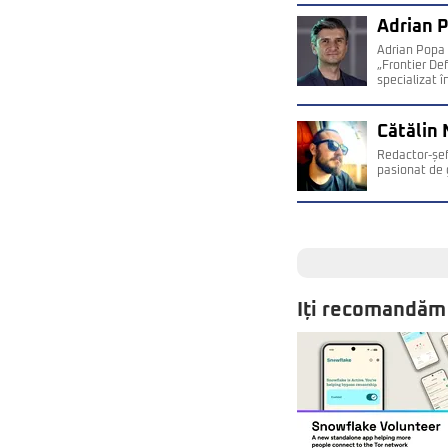
Adrian 
Adrian Popa 
„Frontier De
specializat î
Cătălin 
Redactor-șef
pasionat de 
Iți recomandăm