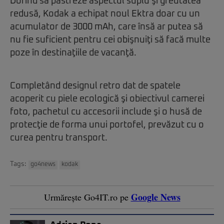
Dorind să păstreze aspectul suplu şi greutatea
redusă, Kodak a echipat noul Ektra doar cu un
acumulator de 3000 mAh, care însă ar putea să
nu fie suficient pentru cei obişnuiţi să facă multe
poze în destinaţiile de vacanţă.
Completând designul retro dat de spatele
acoperit cu piele ecologică şi obiectivul camerei
foto, pachetul cu accesorii include şi o husă de
protecţie de forma unui portofel, prevăzut cu o
curea pentru transport.
Tags:
go4news
kodak
Google News
Urmărește Go4IT.ro pe