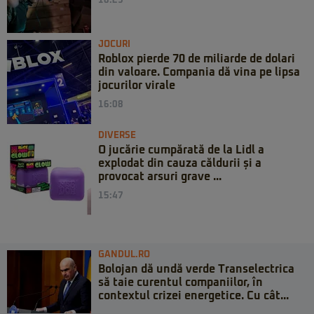
16:29
JOCURI
Roblox pierde 70 de miliarde de dolari
din valoare. Compania dă vina pe lipsa
jocurilor virale
16:08
DIVERSE
O jucărie cumpărată de la Lidl a
explodat din cauza căldurii și a
provocat arsuri grave ...
15:47
GANDUL.RO
Bolojan dă undă verde Transelectrica
să taie curentul companiilor, în
contextul crizei energetice. Cu cât...