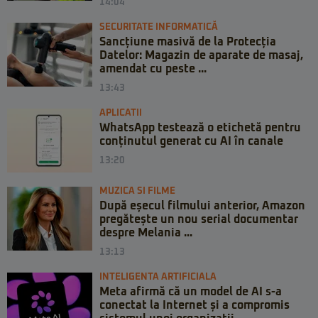
14:04
SECURITATE INFORMATICĂ
Sancțiune masivă de la Protecția
Datelor: Magazin de aparate de masaj,
amendat cu peste ...
13:43
APLICATII
WhatsApp testează o etichetă pentru
conținutul generat cu AI în canale
13:20
MUZICA SI FILME
După eșecul filmului anterior, Amazon
pregătește un nou serial documentar
despre Melania ...
13:13
INTELIGENTA ARTIFICIALA
Meta afirmă că un model de AI s-a
conectat la Internet și a compromis