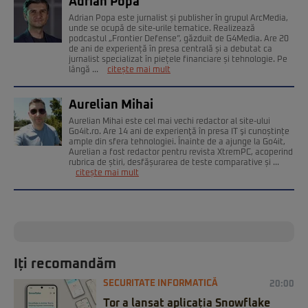
Adrian Popa
Adrian Popa este jurnalist și publisher în grupul ArcMedia,
unde se ocupă de site-urile tematice. Realizează
podcastul „Frontier Defense”, găzduit de G4Media. Are 20
de ani de experiență în presa centrală și a debutat ca
jurnalist specializat în piețele financiare și tehnologie. Pe
lângă ...
citește mai mult
Aurelian Mihai
Aurelian Mihai este cel mai vechi redactor al site-ului
Go4it.ro. Are 14 ani de experienţă în presa IT şi cunoștințe
ample din sfera tehnologiei. Înainte de a ajunge la Go4it,
Aurelian a fost redactor pentru revista XtremPC, acoperind
rubrica de știri, desfășurarea de teste comparative și ...
citește mai mult
Iți recomandăm
SECURITATE INFORMATICĂ
20:00
Tor a lansat aplicația Snowflake