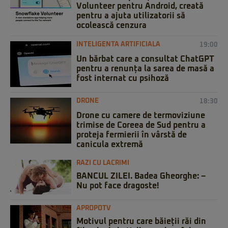
Volunteer pentru Android, creată
pentru a ajuta utilizatorii să
ocolească cenzura
INTELIGENTA ARTIFICIALA
19:00
Un bărbat care a consultat ChatGPT
pentru a renunța la sarea de masă a
fost internat cu psihoză
DRONE
18:30
Drone cu camere de termoviziune
trimise de Coreea de Sud pentru a
proteja fermierii în vârstă de
canicula extremă
RAZI CU LACRIMI
BANCUL ZILEI. Badea Gheorghe: –
Nu pot face dragoste!
APROPOTV
Motivul pentru care băieții răi din