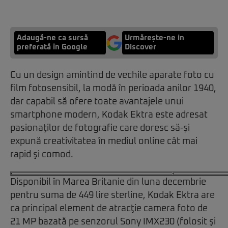
Adaugă-ne ca sursă
Urmărește-ne in
preferată în Google
Discover
Cu un design amintind de vechile aparate foto cu
film fotosensibil, la modă în perioada anilor 1940,
dar capabil să ofere toate avantajele unui
smartphone modern, Kodak Ektra este adresat
pasionaţilor de fotografie care doresc să-şi
expună creativitatea în mediul online cât mai
rapid şi comod.
Disponibil în Marea Britanie din luna decembrie
pentru suma de 449 lire sterline, Kodak Ektra are
ca principal element de atracţie camera foto de
21 MP bazată pe senzorul Sony IMX230 (folosit şi