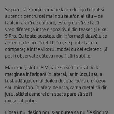
Se pare că Google rămâne la un design testat și
autentic pentru cel mai nou telefon al său – de
fapt, în afară de culoare, este greu să se facă
vreo diferență între dispozitivul din teaser și Pixel
9 Pro
. Cu toate acestea, din informații dezvăluite
anterior despre Pixel 10 Pro, se poate face o
comparație între viitorul model cu cel existent. Și
pot fi observate câteva modificări subtile.
Mai exact, slotul SIM pare să se fi mutat de la
marginea inferioară în lateral, iar în locul său a
fost adăugat un al doilea decupaj pentru difuzor
sau microfon. În afară de asta, rama metalică din
jurul sticlei camerei din spate pare să se fi
micșorat puțin.
Lipsa unui design nou s-ar putea să nu fie singura