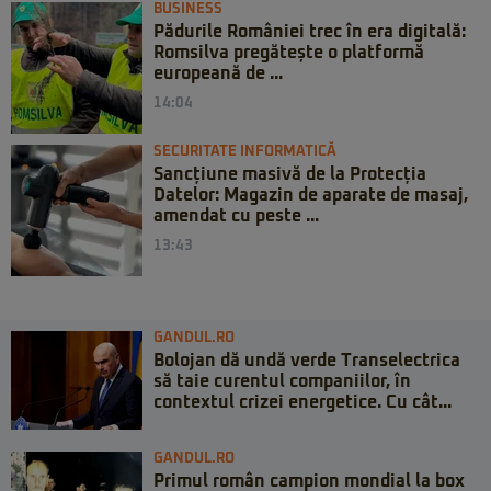
BUSINESS
Pădurile României trec în era digitală:
Romsilva pregătește o platformă
europeană de ...
14:04
SECURITATE INFORMATICĂ
Sancțiune masivă de la Protecția
Datelor: Magazin de aparate de masaj,
amendat cu peste ...
13:43
GANDUL.RO
Bolojan dă undă verde Transelectrica
să taie curentul companiilor, în
contextul crizei energetice. Cu cât...
GANDUL.RO
Primul român campion mondial la box