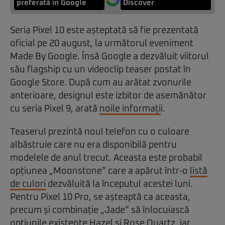
preferată în Google
Discover
Seria Pixel 10 este așteptată să fie prezentată
oficial pe 20 august, la următorul eveniment
Made By Google. Însă Google a dezvăluit viitorul
său flagship cu un videoclip teaser postat în
Google Store. După cum au arătat zvonurile
anterioare, designul este izbitor de asemănător
cu seria Pixel 9, arată
noile informați
i.
Teaserul prezintă noul telefon cu o culoare
albăstruie care nu era disponibilă pentru
modelele de anul trecut. Aceasta este probabil
opțiunea „Moonstone” care a apărut într-o
listă
de culori
dezvăluită la începutul acestei luni.
Pentru Pixel 10 Pro, se așteaptă ca aceasta,
precum și combinație „Jade” să înlocuiască
opțiunile existente Hazel și Rose Quartz, iar