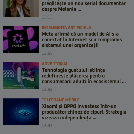
pregătește un nou serial documentar
despre Melania ...
13:13
INTELIGENTA ARTIFICIALA
Meta afirmă că un model de AI s-a
conectat la Internet și a compromis
sistemul unei organizații
12:59
ADVERTORIAL
Tehnologia gustului: știința
redefinește plăcerea pentru
consumatorii adulți în ecosistemul ...
12:52
TELEFOANE MOBILE
Xiaomi și OPPO investesc într-un
producător chinez de cipuri. Strategia
vizează independența ...
12:33