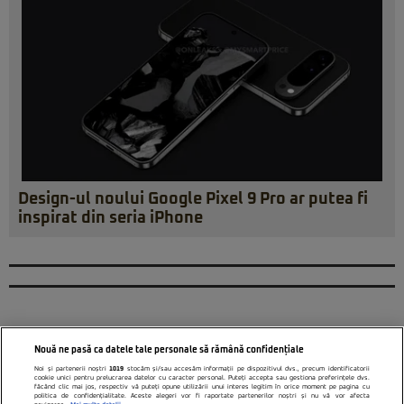
Design-ul noului Google Pixel 9 Pro ar putea fi
inspirat din seria iPhone
Nouă ne pasă ca datele tale personale să rămână confidențiale
Noi și partenerii noștri
1019
stocăm și/sau accesăm informații pe dispozitivul dvs., precum identificatorii
cookie unici pentru prelucrarea datelor cu caracter personal. Puteți accepta sau gestiona preferințele dvs.
făcând clic mai jos, respectiv vă puteți opune utilizării unui interes legitim în orice moment pe pagina cu
politica de confidențialitate. Aceste alegeri vor fi raportate partenerilor noștri și nu vă vor afecta