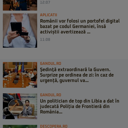
12:07
APLICATII
Românii vor folosi un portofel digital
bazat pe codul Germaniei, însă
activiștii avertizează ...
11:08
GANDUL.RO
Şedinţă extraordinară la Guvern.
Surprize pe ordinea de zi: în caz de
urgență, guvernul va...
GANDUL.RO
Un politician de top din Libia a dat în
judecată Poliția de Frontieră din
România...
DESCOPERA.RO