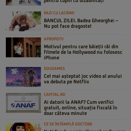
pentru copiii cu dizabilități
RAZI CU LACRIMI
BANCUL ZILEI. Badea Gheorghe: –
Nu pot face dragoste!
APROPOTV
Motivul pentru care băieții răi din
filmele de la Hollywood nu folosesc
iPhone
GO4GAMES
Cel mai așteptat joc video al anului
va debuta pe Netflix
CAPITAL.RO
Ai datorii la ANAF? Cum verifici
gratuit, online, situația fiscală în
doar câteva minute
CE SE ÎNTÂMPLĂ DOCTORE