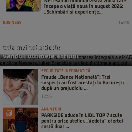
Neti Sandu nominalizează zodia care
începe o viață nouă în august 2026:
„Schimbări și experiențe...
BUSINESS
14:06
Comisia Europeană aprobă
achiziționarea integrală a eMAG de
Cele mai noi articole
către Naspers. Iulian Stanciu și-a
vândut ultimele acțiuni
SECURITATE INFORMATICĂ
Frauda „Banca Națională”: Trei
suspecți au fost arestați la București
după un prejudiciu ...
12:56
ANUNȚURI
PARKSIDE aduce în LIDL TOP 7 scule
pentru orice atelier. „Vedeta” ofertei
costă doar ...