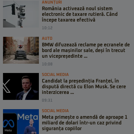
ANUNȚURI
România activează noul sistem
electronic de taxare rutieră. Când
începe taxarea efectivă
10:12
AUTO
BMW difuzează reclame pe ecranele de
bord ale mașinilor sale, deși în trecut
un vicepreședinte ...
10:08
SOCIAL MEDIA
Candidat la președinția Franței, în
dispută directă cu Elon Musk. Se cere
interzicerea ...
09:31
SOCIAL MEDIA
Meta primește o amendă de aproape 1
miliard de dolari într-un caz privind
siguranța copiilor