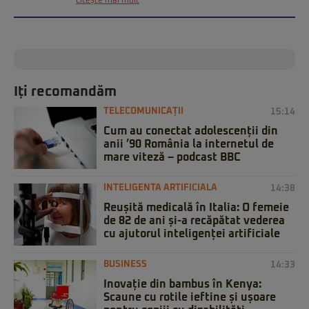
citește mai mult
Iți recomandăm
TELECOMUNICAȚII
15:14
Cum au conectat adolescenții din
anii ’90 România la internetul de
mare viteză – podcast BBC
INTELIGENTA ARTIFICIALA
14:38
Reușită medicală în Italia: O femeie
de 82 de ani și-a recăpătat vederea
cu ajutorul inteligenței artificiale
BUSINESS
14:33
Inovație din bambus în Kenya:
Scaune cu rotile ieftine și ușoare