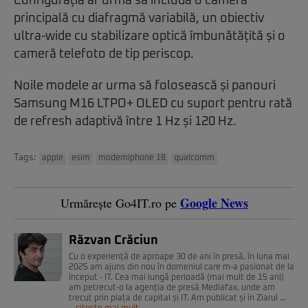
Configurația ar urma să includă o cameră
principală cu diafragmă variabilă, un obiectiv
ultra-wide cu stabilizare optică îmbunătățită și o
cameră telefoto de tip periscop.
Noile modele ar urma să folosească și panouri
Samsung M16 LTPO+ OLED cu suport pentru rată
de refresh adaptivă între 1 Hz și 120 Hz.
Tags:
apple
esim
modemiphone 18
qualcomm
Google News
Urmărește Go4IT.ro pe
Răzvan Crăciun
Cu o experiență de aproape 30 de ani în presă, în luna mai
2025 am ajuns din nou în domeniul care m-a pasionat de la
început - IT. Cea mai lungă perioadă (mai mult de 15 ani)
am petrecut-o la agenția de presă Mediafax, unde am
trecut prin piața de capital și IT. Am publicat și în Ziarul ...