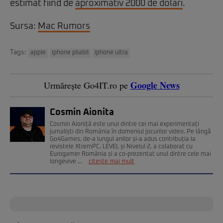
estimat fiind de
aproximativ 2000 de dolari
.
Sursa:
Mac Rumors
Tags:
apple
iphone pliabil
iphone ultra
Google News
Urmărește Go4IT.ro pe
Cosmin Aionita
Cosmin Aioniță este unul dintre cei mai experimentați
jurnaliști din România în domeniul jocurilor video. Pe lângă
Go4Games, de-a lungul anilor și-a adus contribuția la
revistele XtremPC, LEVEL și Nivelul 2, a colaborat cu
Eurogamer România și a co-prezentat unul dintre cele mai
longevive ...
citește mai mult