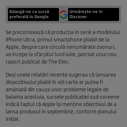
Adaugă-ne ca sursă
Urmărește-ne in
preferată în Google
Discover
Se preconizează că producția în serie a modelului
iPhone Ultra, primul smartphone pliabil de la
Apple, despre care circulă nenumărate zvonuri,
va începe la sfârșitul lunii iulie, potrivit unui nou
raport publicat de The Elec.
Deși unele relatări recente sugerau că lansarea
dispozitivului pliabil în stil carte ar putea fi
amânată din cauza unor probleme legate de
balama acestuia, sursele publicației sud-coreene
indică faptul că Apple își menține obiectivul de a
lansa produsul în septembrie, conform planului
inițial.