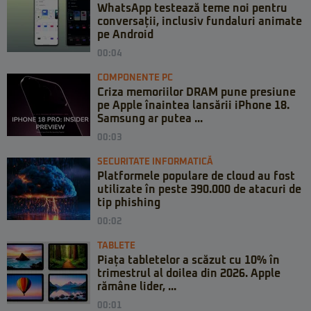
WhatsApp testează teme noi pentru
conversații, inclusiv fundaluri animate
pe Android
00:04
COMPONENTE PC
Criza memoriilor DRAM pune presiune
pe Apple înaintea lansării iPhone 18.
Samsung ar putea ...
00:03
SECURITATE INFORMATICĂ
Platformele populare de cloud au fost
utilizate în peste 390.000 de atacuri de
tip phishing
00:02
TABLETE
Piața tabletelor a scăzut cu 10% în
trimestrul al doilea din 2026. Apple
rămâne lider, ...
00:01