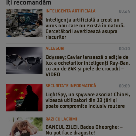
Iți recomandăm
INTELIGENTA ARTIFICIALA
00:24
Inteligența artificială a creat un
virus nou care nu există în natură.
Cercetătorii avertizează asupra
riscurilor
ACCESORII
00:10
Odyssey: Caviar lansează o ediție de
lux a ochelarilor inteligenți Ray-Ban,
cu aur de 24K și piele de crocodil –
VIDEO
SECURITATE INFORMATICĂ
00:09
LightSpy, un spyware asociat Chinei,
vizează utilizatori din 13 țări și
poate compromite inclusiv routere
RAZI CU LACRIMI
BANCUL ZILEI. Badea Gheorghe: –
Nu pot face dragoste!