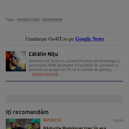
Tags:
oneplus 7 pro
smartphone
Google News
Urmărește Go4IT.ro pe
Cătălin Niţu
Redactor-șef Go4it.ro. Lucrează în presa de tehnologie și
gaming din 2008. Absolvent al Facultății de Jurnalism și
pasionat de gadget-uri, PC-uri și console de gaming.
citește mai mult
Iți recomandăm
BUSINESS
14:04
Pădurile României trec în era