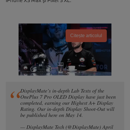
iPhone XS Max şi Pixel 3 XL.
Citește articolul
DisplayMate’s in-depth Lab Tests of the
OnePlus 7 Pro OLED Display have just been
completed, earning our Highest A+ Display
Rating. Our in-depth Display Shoot-Out will
be published here on May 14.
— DisplayMate Tech (@DisplayMate)
April