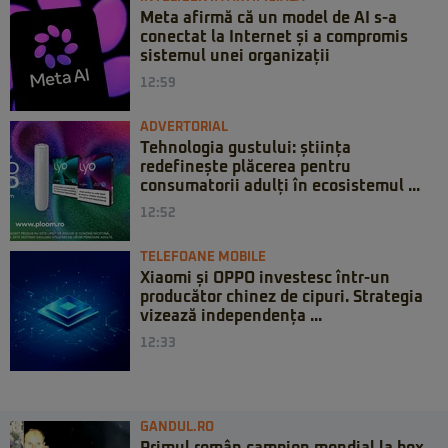
Meta afirmă că un model de AI s-a
conectat la Internet și a compromis
sistemul unei organizații
12:59
ADVERTORIAL
Tehnologia gustului: știința
redefinește plăcerea pentru
consumatorii adulți în ecosistemul ...
12:52
TELEFOANE MOBILE
Xiaomi și OPPO investesc într-un
producător chinez de cipuri. Strategia
vizează independența ...
12:33
GANDUL.RO
Primul român campion mondial la box