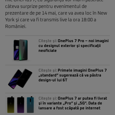
mic OnePlus 7, cu siguranţă vor mai fi păstrate
câteva surprize pentru evenimentul de
prezentare de pe 14 mai, care va avea loc în New
York şi care va fi transmis live la ora 18:00 a
României.
Citeşte şi:
OnePlus 7 Pro – noi imagini
cu designul exterior şi specificaţii
neoficiale
Citeşte şi:
Primele imagini OnePlus 7
„standard” sugerează că va păstra
design-ul lui 6T
Citeşte şi:
OnePlus 7 ar putea fi livrat
şi în variante „Pro” şi „5G”. Data de
lansare a fost scăpată pe internet