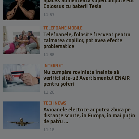
SpaceX alimentează supercomputer-ul
Colossus cu baterii Tesla
11:57
TELEFOANE MOBILE
Telefoanele, folosite frecvent pentru
calmarea copiilor, pot avea efecte
problematice
11:38
INTERNET
Nu cumpăra rovinieta înainte să
verifici site-ul! Avertismentul CNAIR
pentru șoferi
11:20
TECH NEWS
Avioanele electrice ar putea zbura pe
distanțe scurte, în Europa, în mai puțin
de patru ...
11:18