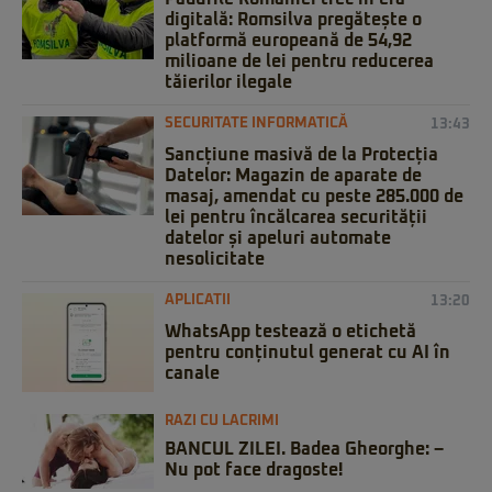
digitală: Romsilva pregătește o
platformă europeană de 54,92
milioane de lei pentru reducerea
tăierilor ilegale
SECURITATE INFORMATICĂ
13:43
Sancțiune masivă de la Protecția
Datelor: Magazin de aparate de
masaj, amendat cu peste 285.000 de
lei pentru încălcarea securității
datelor și apeluri automate
nesolicitate
APLICATII
13:20
WhatsApp testează o etichetă
pentru conținutul generat cu AI în
canale
RAZI CU LACRIMI
BANCUL ZILEI. Badea Gheorghe: –
Nu pot face dragoste!