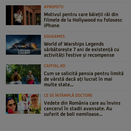
APROPOTV
Motivul pentru care băieții răi din
filmele de la Hollywood nu folosesc
iPhone
GO4GAMES
World of Warships Legends
sărbătorește 7 ani de existență cu
activități festive și recompense
CAPITAL.RO
Cum se solicită pensia pentru limită
de vârstă dacă ați lucrat în mai
multe state...
CE SE ÎNTÂMPLĂ DOCTORE
Vedete din România care au învins
cancerul în stadii avansate. Au
suferit de boli nemiloase...