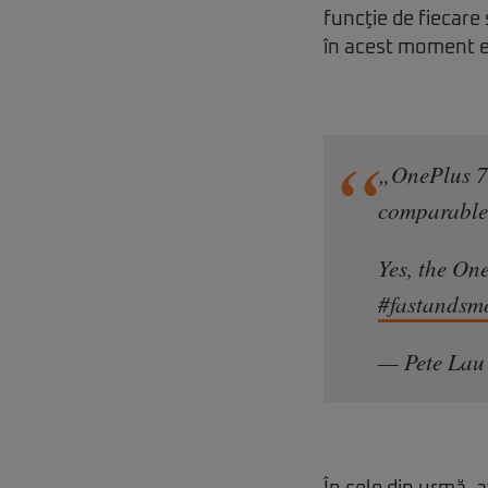
funcţie de fiecare
în acest moment e
„OnePlus 7 
comparable
Yes, the One
#fastandsm
— Pete Lau