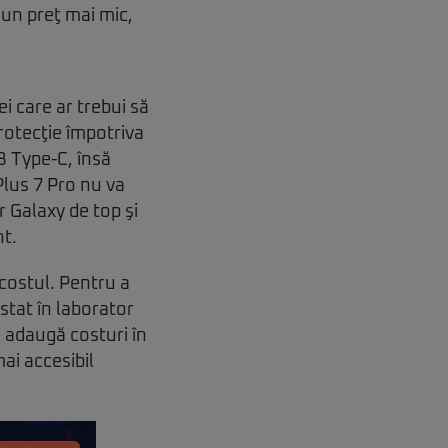
 un preţ mai mic,
i care ar trebui să
rotecţie împotriva
B Type-C, însă
lus 7 Pro nu va
r Galaxy de top şi
nt.
costul. Pentru a
estat în laborator
u adaugă costuri în
ai accesibil