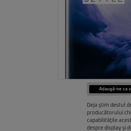
Adaugă-ne ca s
Deja ştim destul d
producătorului ch
capabilităţile ace
despre display şi 