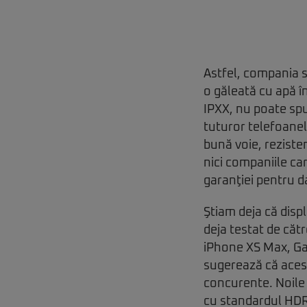
Astfel, compania s
o găleată cu apă î
IPXX, nu poate spu
tuturor telefoanel
bună voie, reziste
nici companiile ca
garanţiei pentru d
Ştiam deja că disp
deja testat de cătr
iPhone XS Max, Gal
sugerează că aces
concurente. Noile 
cu standardul HDR