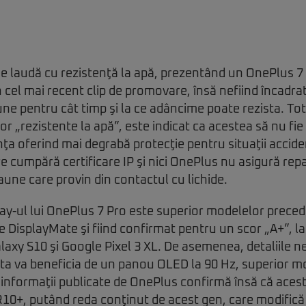
e laudă cu rezistenţă la apă, prezentând un OnePlus 7 P
n cel mai recent clip de promovare, însă nefiind încadra
ne pentru cât timp şi la ce adâncime poate rezista. To
or „rezistente la apă”, este indicat ca acestea să nu fi
nţa oferind mai degrabă protecţie pentru situaţii acciden
re cumpără certificare IP şi nici OnePlus nu asigură repa
aune care provin din contactul cu lichide.
lay-ul lui OnePlus 7 Pro este superior modelelor preced
e DisplayMate şi fiind confirmat pentru un scor „A+”, la
axy S10 şi Google Pixel 3 XL. De asemenea, detaliile ne
ta va beneficia de un panou OLED la 90 Hz, superior m
informaţii publicate de OnePlus confirmă însă că acest
10+, putând reda conţinut de acest gen, care modifică