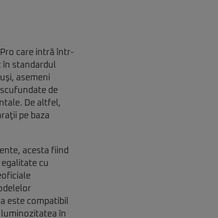
ro care intră într-
t în standardul
tuşi, asemeni
e scufundate de
tale. De altfel,
raţii pe baza
ente, acesta fiind
 egalitate cu
oficiale
odelelor
a este compatibil
 luminozitatea în