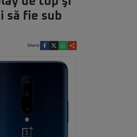
lay de top şi
i să fie sub
Share: