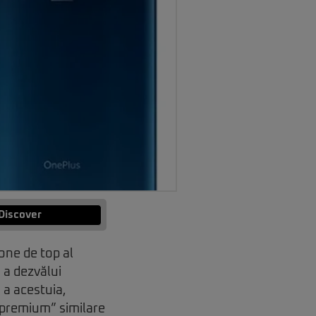
Discover
one de top al
 a dezvălui
 a acestuia,
 „premium” similare