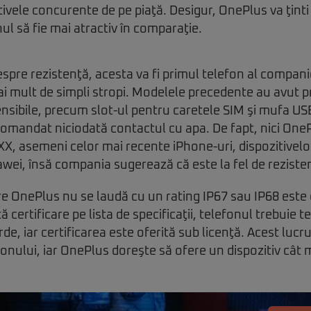
itivele concurente de pe piaţă. Desigur, OnePlus va ţinti
ul să fie mai atractiv în comparaţie.
spre rezistenţă, acesta va fi primul telefon al companie
ai mult de simpli stropi. Modelele precedente au avut p
ensibile, precum slot-ul pentru caretele SIM şi mufa US
omandat niciodată contactul cu apa. De fapt, nici OneP
PXX, asemeni celor mai recente iPhone-uri, dispozitivelo
awei, însă compania sugerează că este la fel de reziste
e OnePlus nu se laudă cu un rating IP67 sau IP68 este 
certificare pe lista de specificaţii, telefonul trebuie t
e, iar certificarea este oferită sub licenţă. Acest lucr
fonului, iar OnePlus doreşte să ofere un dispozitiv cât m