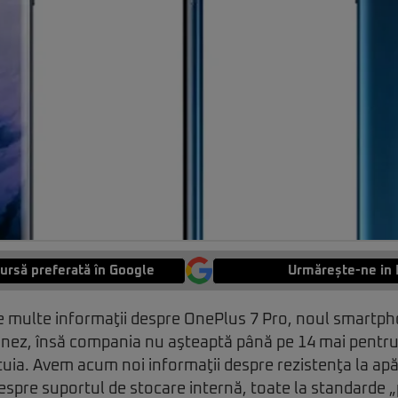
ursă preferată în Google
Urmărește-ne in 
e multe informaţii despre OnePlus 7 Pro, noul smartph
inez, însă compania nu aşteaptă până pe 14 mai pentru
stuia. Avem acum noi informaţii despre rezistenţa la apă
despre suportul de stocare internă, toate la standarde