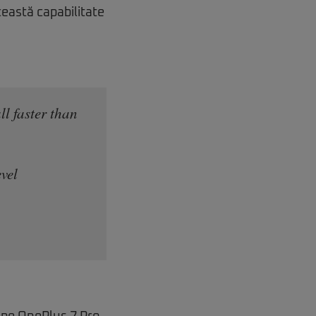
ceastă capabilitate
l faster than
evel