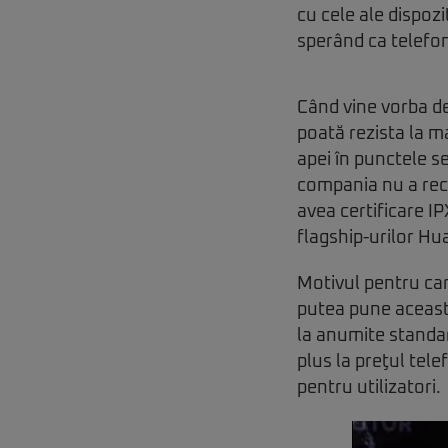
cu cele ale dispoz
sperând ca telefon
Când vine vorba de
poată rezista la m
apei în punctele s
compania nu a rec
avea certificare I
flagship-urilor Hu
Motivul pentru car
putea pune această 
la anumite standard
plus la preţul tele
pentru utilizatori.