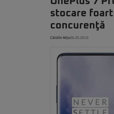
OnePlus 7 Pro
stocare foart
concurenţă
Cătălin Niţu
06.05.2019