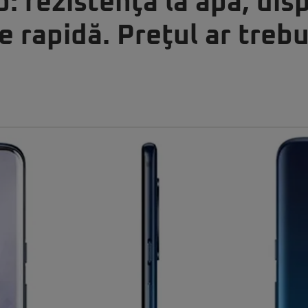
: rezistenţă la apă, disp
e rapidă. Preţul ar trebu