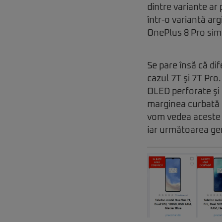
dintre variante ar
într-o variantă arg
OnePlus 8 Pro simi
Se pare însă că dif
cazul 7T şi 7T Pro
OLED perforate şi 
marginea curbată d
vom vedea aceste d
iar următoarea gen