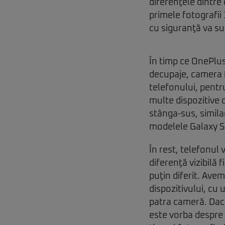
diferenţele dintre 
primele fotografii
cu siguranţă va su
În timp ce OnePlus
decupaje, camera f
telefonului, pentr
multe dispozitive d
stânga-sus, simila
modelele Galaxy S
În rest, telefonul
diferenţă vizibilă
puţin diferit. Ave
dispozitivului, cu u
patra cameră. Dacă
este vorba despre 