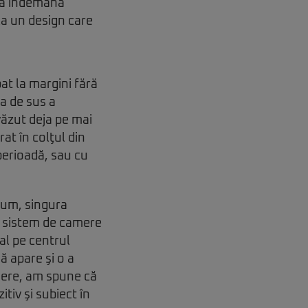
m la îndemână
la un design care
at la margini fără
a de sus a
văzut deja pe mai
at în colţul din
perioadă, sau cu
cum, singura
un sistem de camere
al pe centrul
să apare şi o a
mere, am spune că
tiv şi subiect în