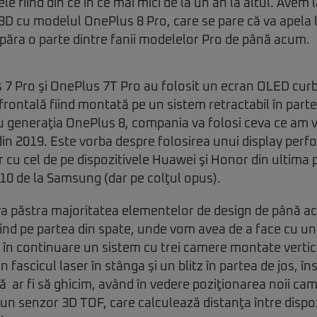
ele fiind din ce în ce mai mici de la un an la altul. Ave
 3D cu modelul OnePlus 8 Pro, care se pare că va apela 
păra o parte dintre fanii modelelor Pro de până acum.
 7 Pro şi OnePlus 7T Pro au folosit un ecran OLED curb
rontală fiind montată pe un sistem retractabil în parte
u generaţia OnePlus 8, compania va folosi ceva ce am 
in 2019. Este vorba despre folosirea unui display perfor
r cu cel de pe dispozitivele Huawei şi Honor din ultima 
10 de la Samsung (dar pe colţul opus).
 va păstra majoritatea elementelor de design de până a
 fiind pe partea din spate, unde vom avea de a face cu 
m în continuare un sistem cu trei camere montate vertic
n fascicul laser în stânga şi un blitz în partea de jos, în
 ar fi să ghicim, având în vedere poziţionarea noii ca
un senzor 3D TOF, care calculează distanţa între dispozi