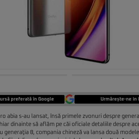
ursă preferată în Google
Urmărește-ne in 
ro abia s-au lansat, însă primele zvonuri despre gener
hiar dinainte să aflăm pe căi oficiale detaliile despre 
tru generaţia 8, compania chineză va lansa două modele