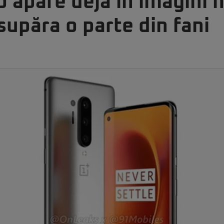
 apare deja în imagini n
supăra o parte din fani