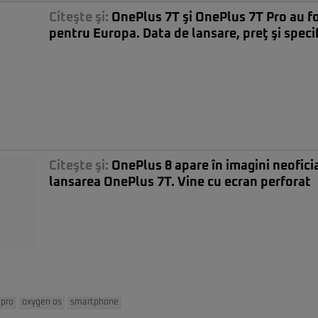
Citeşte şi:
OnePlus 7T şi OnePlus 7T Pro au f
pentru Europa. Data de lansare, preţ şi specif
Citeşte şi:
OnePlus 8 apare în imagini neofici
lansarea OnePlus 7T. Vine cu ecran perforat
 pro
oxygen os
smartphone