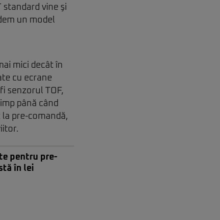
T standard vine şi
 vedem un model
mai mici decât în
rate cu ecrane
fi senzorul TOF,
 timp până când
t la pre-comandă,
itor.
te pentru pre-
ă în lei