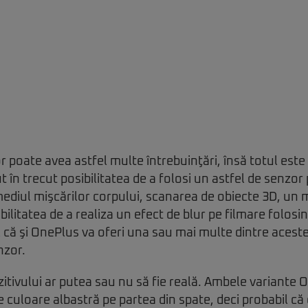
r poate avea astfel multe întrebuinţări, însă totul est
 în trecut posibilitatea de a folosi un astfel de senzor 
mediul mişcărilor corpului, scanarea de obiecte 3D, un 
bilitatea de a realiza un efect de blur pe filmare folosin
 că şi OnePlus va oferi una sau mai multe dintre aceste 
nzor.
zitivului ar putea sau nu să fie reală. Ambele variante
e culoare albastră pe partea din spate, deci probabil că