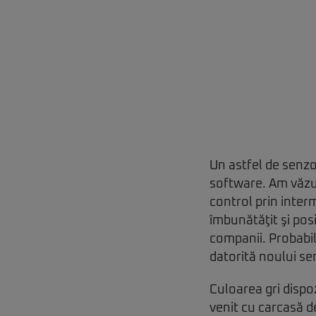
Un astfel de senzo
software. Am văzut
control prin inter
îmbunătăţit şi posi
companii. Probabil
datorită noului se
Culoarea gri dispo
venit cu carcasă d