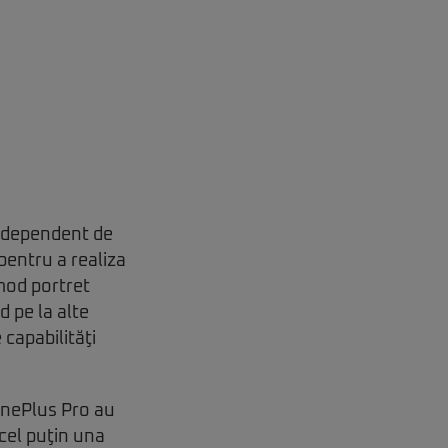
e dependent de
pentru a realiza
mod portret
d pe la alte
capabilităţi
 OnePlus Pro au
 cel puţin una