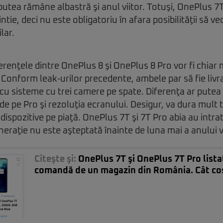
 putea rămâne albastră şi anul viitor. Totuşi, OnePlus 7
intie, deci nu este obligatoriu în afara posibilităţii să
lar.
erenţele dintre OnePlus 8 şi OnePlus 8 Pro vor fi chiar 
. Conform leak-urilor precedente, ambele par să fie liv
cu sisteme cu trei camere pe spate. Diferenţa ar putea 
e pe Pro şi rezoluţia ecranului. Desigur, va dura mult
ispozitive pe piaţă. OnePlus 7T şi 7T Pro abia au intra
eraţie nu este aşteptată înainte de luna mai a anului vi
Citeşte şi:
OnePlus 7T şi OnePlus 7T Pro lista
comandă de un magazin din România. Cât cost