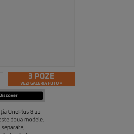
3 POZE
VEZI GALERIA FOTO »
Discover
aţia OnePlus 8 au
aceste două modele.
 separate,