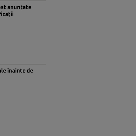
ost anunţate
icaţii
ale înainte de