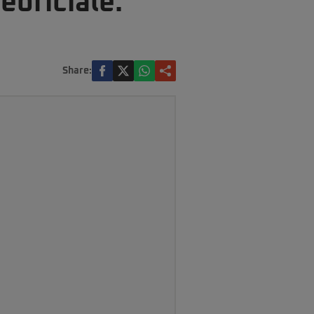
eoficiale.
Share: