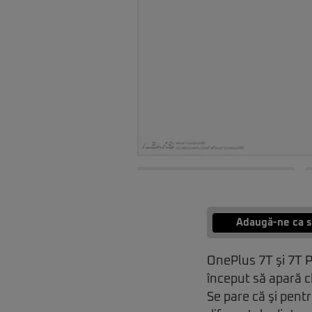
Adaugă-ne ca s
OnePlus 7T şi 7T P
început să apară c
Se pare că şi pen