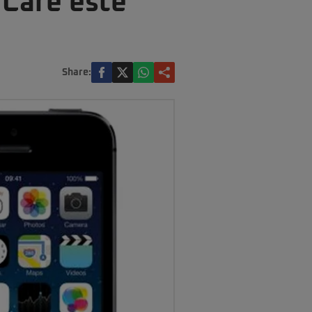
 Care este
Share: