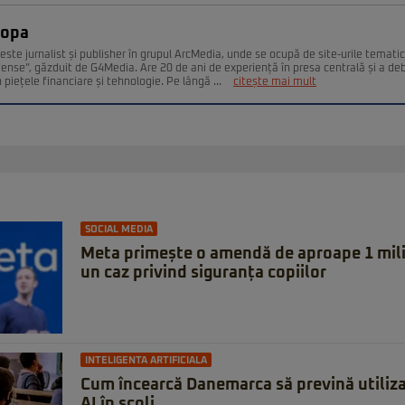
Popa
este jurnalist și publisher în grupul ArcMedia, unde se ocupă de site-urile temati
fense”, găzduit de G4Media. Are 20 de ani de experiență în presa centrală și a deb
n piețele financiare și tehnologie. Pe lângă ...
citește mai mult
SOCIAL MEDIA
Meta primește o amendă de aproape 1 milia
un caz privind siguranța copiilor
INTELIGENTA ARTIFICIALA
Cum încearcă Danemarca să prevină utiliza
AI în școli