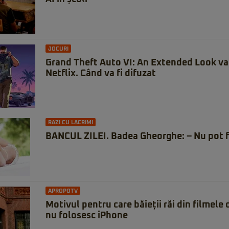
JOCURI
Grand Theft Auto VI: An Extended Look va 
Netflix. Când va fi difuzat
RAZI CU LACRIMI
BANCUL ZILEI. Badea Gheorghe: – Nu pot f
APROPOTV
Motivul pentru care băieții răi din filmele
nu folosesc iPhone