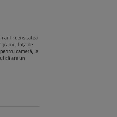
 ar fi: densitatea
2 grame, faţă de
 pentru cameră, la
ul că are un