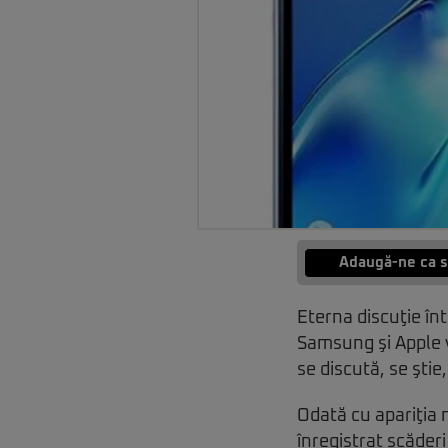
Adaugă-ne ca s
Eterna discuţie înt
Samsung şi Apple v
se discută, se ştie
Odată cu apariţia 
înregistrat scăder