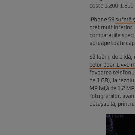
coste 1.200-1.300 d
iPhone 5S
suferă ş
preţ mult inferior
comparaţiile specif
aproape toate capi
Să luăm, de pildă,
celor doar 1.440 m
favoarea telefonu
de 1 GB), la rezol
MP faţă de 1,2 MP)
fotografiilor, avân
detaşabilă, printre