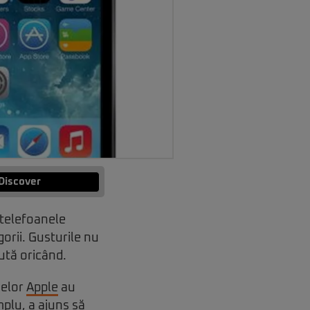
Discover
e telefoanele
orii. Gusturile nu
cută oricând.
nelor
Apple
au
mplu, a ajuns să