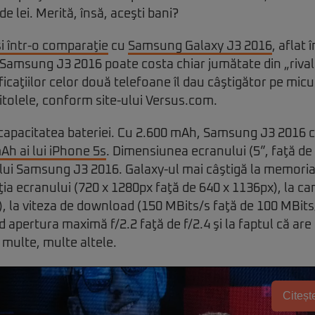
e lei. Merită, însă, aceşti bani?
i într-o comparaţie
cu
Samsung Galaxy J3 2016
, aflat
. Samsung J3 2016 poate costa chiar jumătate din „rivalu
icaţiilor celor două telefoane îl dau câştigător pe micu
tolele, conform site-ului Versus.com.
 capacitatea bateriei. Cu 2.600 mAh, Samsung J3 2016 
Ah ai lui iPhone 5s
. Dimensiunea ecranului (5”, faţă de 4
lui Samsung J3 2016. Galaxy-ul mai câştigă la memoria
uţia ecranului (720 x 1280px faţă de 640 x 1136px), la c
, la viteza de download (150 MBits/s faţă de 100 MBits/s
d apertura maximă f/2.2 faţă de f/2.4 şi la faptul că are
 multe, multe altele.
Citește