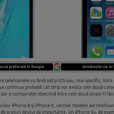
ursă preferată în Google
Urmărește-ne in 
re telefoanele cu Android şi iOS sau, mai specific, într
a continua probabil cât timp vor exista cele două categ
, dar o comparaţie obiectivă între cele două poate fi fă
noilor iPhone 8 şi iPhone X, vechile modele ale telefoa
i de preţuri destul de importante. Un iPhone 5s, de exe