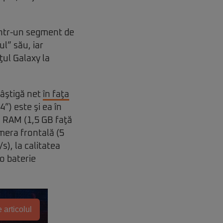
 într-un segment de
l” său, iar
ţul Galaxy la
câştigă net
în faţa
”) este şi ea în
 RAM (1,5 GB faţă
amera frontală (5
), la calitatea
 o baterie
 articolul