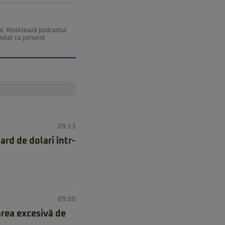
ce. Realizează podcastul
utat ca jurnalist
09:13
rd de dolari într-
09:00
rea excesivă de