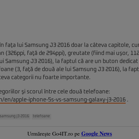
în faţa lui Samsung J3 2016 doar la câteva capitole, cum
an (326ppi, faţă de 294ppi), greutate (fiind mai uşor, 11
ui Samsung J3 2016), la faptul că are un buton dedicat
ane (3, faţă de două ale lui Samsung J3 2016), la fapt
âteva categorii nu foarte importante.
tegoriilor şi scorul între cele două telefoane:
m/en/apple-iphone-5s-vs-samsung-galaxy-j3-2016
.
samsung j3 2016
telefoane
Google News
Urmărește Go4IT.ro pe