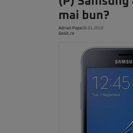
(P) Samsung 
mai bun?
Adrian Popa
08.01.2018
Go4it.ro