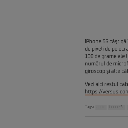
iPhone 5S câştigă 
de pixeli de pe ecr
138 de grame ale l
numărul de microfo
giroscop şi alte c
Vezi aici restul ca
https://versus.co
Tags:
apple
iphone 5s