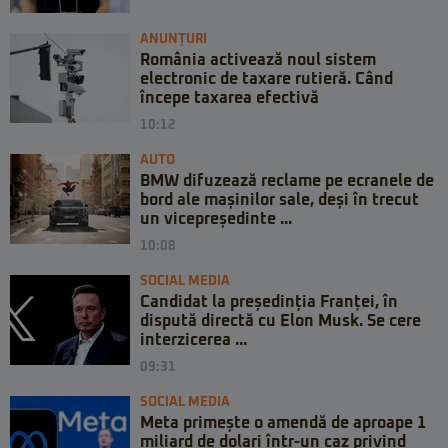
ANUNȚURI
România activează noul sistem
electronic de taxare rutieră. Când
începe taxarea efectivă
10:12
AUTO
BMW difuzează reclame pe ecranele de
bord ale mașinilor sale, deși în trecut
un vicepreședinte ...
10:08
SOCIAL MEDIA
Candidat la președinția Franței, în
dispută directă cu Elon Musk. Se cere
interzicerea ...
09:31
SOCIAL MEDIA
Meta primește o amendă de aproape 1
miliard de dolari într-un caz privind