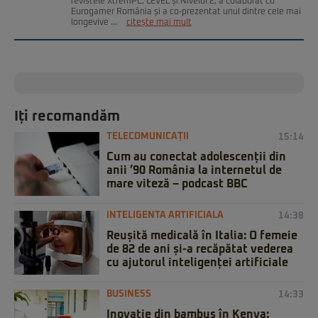
revistele XtremPC, LEVEL și Nivelul 2, a colaborat cu
Eurogamer România și a co-prezentat unul dintre cele mai
longevive ...
citește mai mult
Iți recomandăm
TELECOMUNICAȚII
15:14
Cum au conectat adolescenții din
anii ’90 România la internetul de
mare viteză – podcast BBC
INTELIGENTA ARTIFICIALA
14:38
Reușită medicală în Italia: O femeie
de 82 de ani și-a recăpătat vederea
cu ajutorul inteligenței artificiale
BUSINESS
14:33
Inovație din bambus în Kenya: