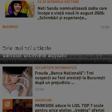
CE SE ÎNTÂMPLĂ DOCTORE
Neti Sandu nominalizează zodia care
începe o viață nouă în august 2026:
„Schimbări și experiențe...
BUSINESS
14:06
Comisia Europeană aprobă
achiziționarea integrală a eMAG de
Cele mai noi articole
către Naspers. Iulian Stanciu și-a
vândut ultimele acțiuni
SECURITATE INFORMATICĂ
Frauda „Banca Națională”: Trei
suspecți au fost arestați la București
după un prejudiciu ...
12:56
ANUNȚURI
PARKSIDE aduce în LIDL TOP 7 scule
pentru orice atelier. „Vedeta” ofertei