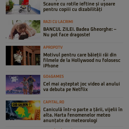
Scaune cu rotile ieftine și ușoare
pentru copiii cu dizabilități
RAZI CU LACRIMI
BANCUL ZILEI. Badea Gheorghe: –
Nu pot face dragoste!
APROPOTV
Motivul pentru care băieții răi din
filmele de la Hollywood nu folosesc
iPhone
GO4GAMES
Cel mai așteptat joc video al anului
va debuta pe Netflix
CAPITAL.RO
Caniculă într-o parte a țării, vijelii în
alta. Harta fenomenelor meteo
anunțate de meteorologi