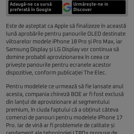
Adaugă-ne ca sursă
Urmărește-ne in
preferată în Google
Discover
Este de așteptat ca Apple să finalizeze în această
lună aprobările pentru panourile OLED destinate
viitoarelor modele iPhone 18 Pro și Pro Max, iar
Samsung Display și LG Display vor continua să
domine probabil aprovizionarea în ceea ce
privește panourile pentru ecranele acestor
dispozitive, conform publicației The Elec.
Pentru modelele ce urmează să fie lansate anul
acesta, compania chineză BOE ar fi fost exclusă
din lanțul de aprovizionare al segmentului
premium, în ciuda faptului că a obținut câteva
comenzi de panouri pentru modelele iPhone 17
Pro. Iar de vină ar fi problemele de calitate și
randament ale tehnologiei LTPO+ propuse de