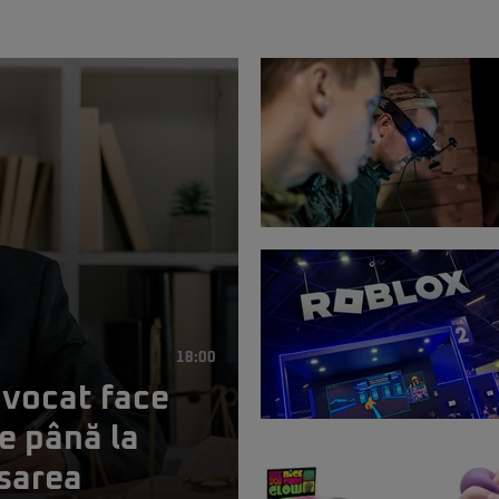
18:00
avocat face
de până la
nsarea