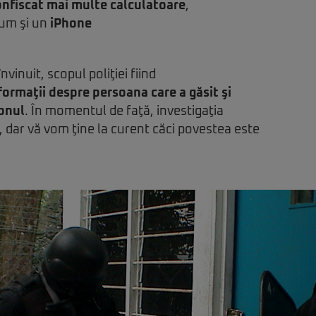
onfiscat mai multe calculatoare
,
cum şi un
iPhone
nvinuit, scopul poliţiei fiind
formaţii despre persoana care a găsit şi
onul
. În momentul de faţă, investigaţia
y, dar vă vom ţine la curent căci povestea este