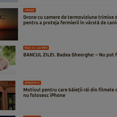
DRONE
Drone cu camere de termoviziune trimise 
pentru a proteja fermierii în vârstă de can
RAZI CU LACRIMI
BANCUL ZILEI. Badea Gheorghe: – Nu pot f
APROPOTV
Motivul pentru care băieții răi din filmele
nu folosesc iPhone