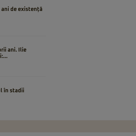
ani de existență
i ani. Ilie
...
 în stadii