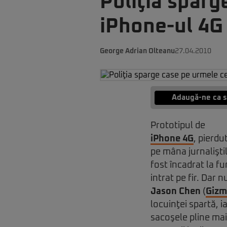
Poliţia sparg
iPhone-ul 4G
George Adrian Olteanu
27.04.2010
Adaugă-ne ca s
Prototipul de
iPhone 4G
, pierdu
pe mâna jurnalişti
fost încadrat la fur
intrat pe fir. Dar 
Jason Chen
(
Giz
locuinţei spartă, ia
sacoşele pline ma