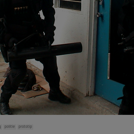
g
politie
prototip