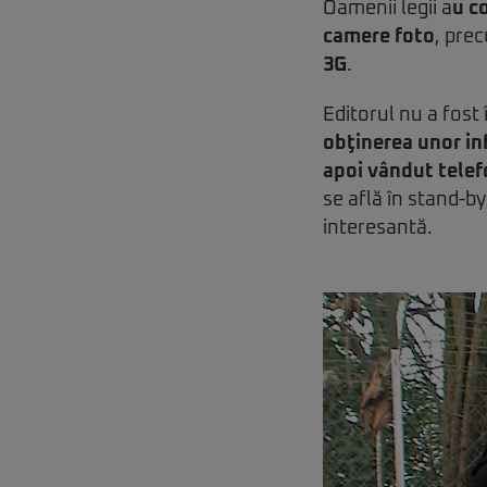
Oamenii legii a
u c
camere foto
, pre
3G
.
Editorul nu a fost î
obţinerea unor in
apoi vândut telef
se află în stand-b
interesantă.