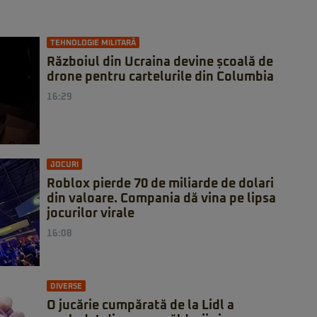
TEHNOLOGIE MILITARĂ
Războiul din Ucraina devine școală de
drone pentru cartelurile din Columbia
16:29
JOCURI
Roblox pierde 70 de miliarde de dolari
din valoare. Compania dă vina pe lipsa
jocurilor virale
16:08
DIVERSE
O jucărie cumpărată de la Lidl a