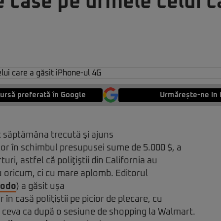
e case pe urmele celui c
ursă preferată în Google
Urmărește-ne in 
t săptămâna trecută şi ajuns
lor în schimbul presupusei sume de 5.000 $, a
turi, astfel că poliţiştii din California au
nu oricum, ci cu mare aplomb. Editorul
modo
) a găsit uşa
r în casă poliţiştii pe picior de plecare, cu
i ceva ca după o sesiune de shopping la Walmart.