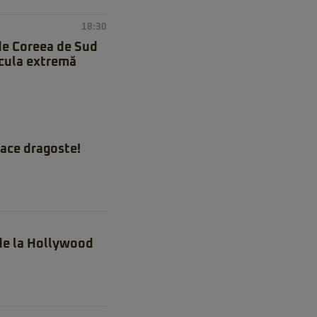
18:30
de Coreea de Sud
icula extremă
ace dragoste!
 de la Hollywood