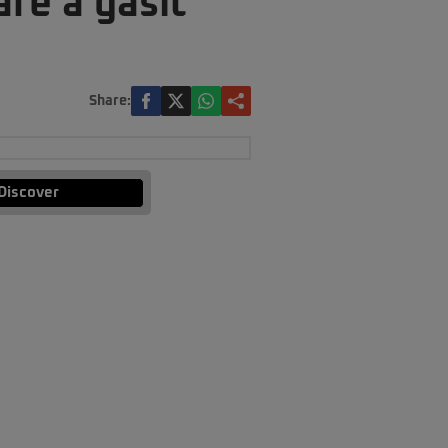
are a găsit
Share:
Discover