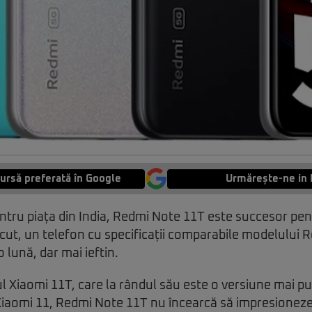
ursă preferată în Google
Urmărește-ne in 
pentru piața din India, Redmi Note 11T este succesor p
cut, un telefon cu specificații comparabile modelului 
 lună, dar mai ieftin.
l Xiaomi 11T, care la rândul său este o versiune mai pu
Xiaomi 11, Redmi Note 11T nu încearcă să impresioneze