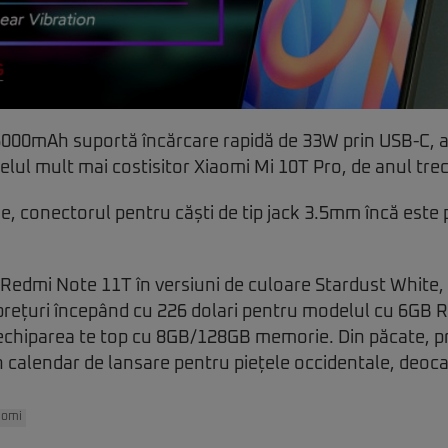
000mAh suportă încărcare rapidă de 33W prin USB-C, a
delul mult mai costisitor Xiaomi Mi 10T Pro, de anul tre
ție, conectorul pentru căști de tip jack 3.5mm încă este
 Redmi Note 11T în versiuni de culoare Stardust White
 prețuri începând cu 226 dolari pentru modelul cu 6GB 
 echiparea te top cu 8GB/128GB memorie. Din păcate, 
n calendar de lansare pentru piețele occidentale, deoc
aomi