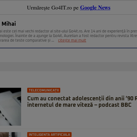
Google News
Urmărește Go4IT.ro pe
 Mihai
i este cel mai vechi redactor al site-ului Go4it.ro. Are 14 ani de experienţă în pr
nologiei. Înainte de a ajunge la Go4it, Aurelian a fost redactor pentru revista Xt
urarea de teste comparative și ...
citește mai mult
TELECOMUNICAȚII
Cum au conectat adolescenții din anii ’90
internetul de mare viteză – podcast BBC
INTELIGENTA ARTIFICIALA