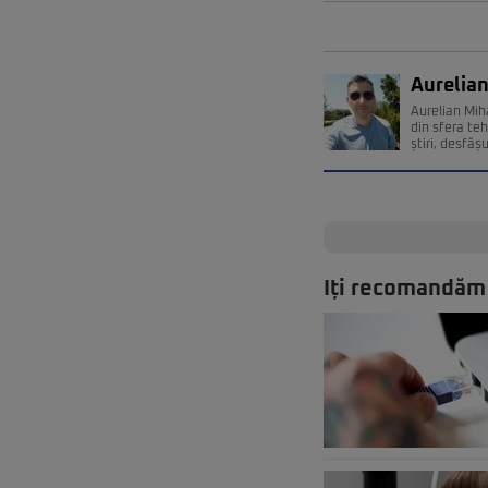
Aurelian
Aurelian Miha
din sfera teh
știri, desfăș
Iți recomandăm