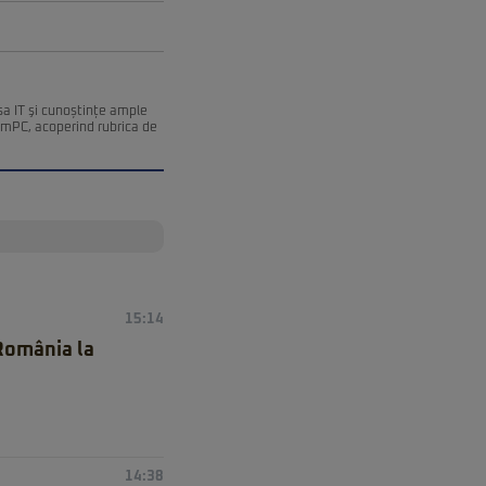
esa IT şi cunoștințe ample
remPC, acoperind rubrica de
15:14
 România la
14:38