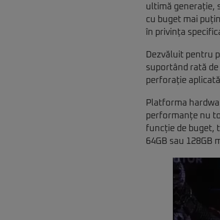
ultimă generație, 
cu buget mai puțin
în privința specific
Dezvăluit pentru p
suportând rată de 
perforație aplicat
Platforma hardwar
performanțe nu toc
funcție de buget, 
64GB sau 128GB m