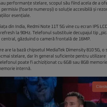
sau performanțe stelare, scopul său fiind acela de a ofe
 permisiv (foarte numeroși) o soluție accesibilă și rez
ațiilor esențiale.
iața din India, Redmi Note 11T 5G vine cu ecran IPS LCD
refresh la 90Hz. Telefonul substituie decupajul tip „pi
ă central, găzduind o cameră frontală de 16MP.
e are la bază chipsetul MediaTek Dimensity 810 5G, o s
mai stelare, dar în general suficiente pentru utilizare
telefonul poate fi achiziționat cu 6GB sau 8GB memori
emorie internă.
Citește