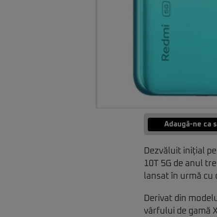
Adaugă-ne ca s
Dezvăluit inițial 
10T 5G de anul tre
lansat în urmă cu o
Derivat din modelu
vârfului de gamă 