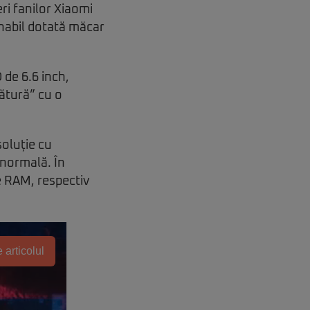
ri fanilor Xiaomi
onabil dotată măcar
 de 6.6 inch,
cătură” cu o
oluție cu
 normală. În
e RAM, respectiv
 articolul