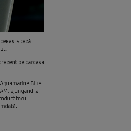
ceeași viteză
cut.
 prezent pe carcasa
, Aquamarine Blue
RAM, ajungând la
producătorul
amdată.