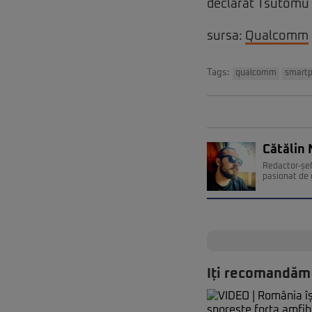
declarat Tsutomu H
sursa:
Qualcomm
Tags:
qualcomm
smart
Cătălin 
Redactor-șef
pasionat de 
Iți recomandăm