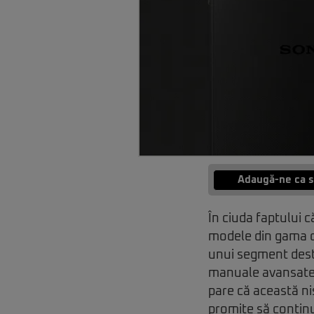
Adaugă-ne ca s
În ciuda faptului 
modele din gama de
unui segment destu
manuale avansate 
pare că această ni
promite să continu