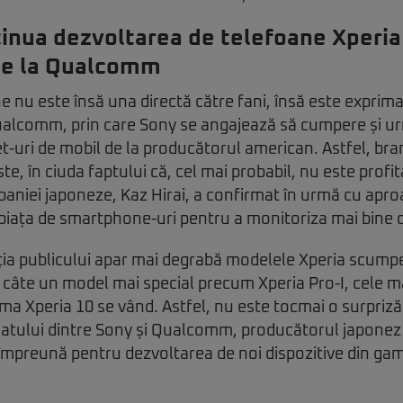
inua dezvoltarea de telefoane Xperia
 de la Qualcomm
 nu este însă una directă către fani, însă este exprima
ualcomm, prin care Sony se angajează să cumpere și u
et-uri de mobil de la producătorul american. Astfel, br
te, în ciuda faptului că, cel mai probabil, nu este profita
aniei japoneze, Kaz Hirai, a confirmat în urmă cu apro
 piața de smartphone-uri pentru a monitoriza mai bine
nția publicului apar mai degrabă modelele Xperia scum
câte un model mai special precum Xperia Pro-I, cele ma
ama Xperia 10 se vând. Astfel, nu este tocmai o surpriză
iatului dintre Sony și Qualcomm, producătorul japonez 
 împreună pentru dezvoltarea de noi dispozitive din g