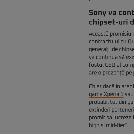
Sony va cont
chipset-uri
Această promisiune
contractului cu Q
generații de chips
va continua să exis
fostul CEO al comp
are o prezență pe
Chiar dacă în ate
gama Xperia 1
sau 
probabil tot din g
extinderi partener
promit să lucreze
high și mid-tier”.