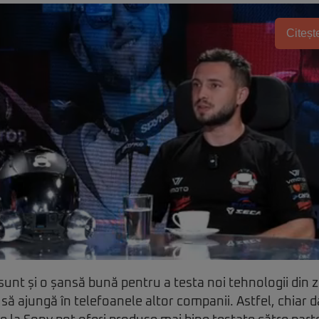
Citește
unt și o șansă bună pentru a testa noi tehnologii din 
să ajungă în telefoanele altor companii. Astfel, chiar d