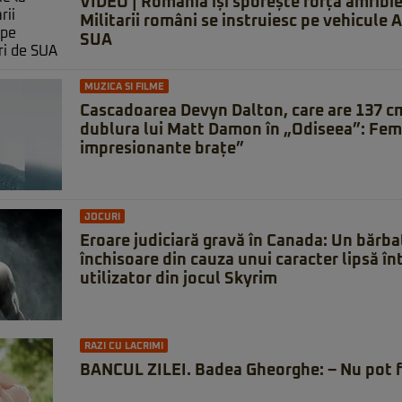
VIDEO | România își sporește forța amfibi
Militarii români se instruiesc pe vehicule 
SUA
MUZICA SI FILME
Cascadoarea Devyn Dalton, care are 137 cm
dublura lui Matt Damon în „Odiseea”: Fem
impresionante brațe”
JOCURI
Eroare judiciară gravă în Canada: Un bărbat
închisoare din cauza unui caracter lipsă î
utilizator din jocul Skyrim
RAZI CU LACRIMI
BANCUL ZILEI. Badea Gheorghe: – Nu pot f