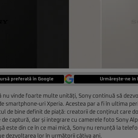
ursă preferată în Google
Urmărește-ne in 
că nu vinde foarte multe unități, Sony continuă să dezvo
 smartphone-uri Xperia. Acestea par a fi în ultima pe
l de bine definit de piață: creatorii de conținut care do
de captură, dar și integrare cu camerele foto Sony Alp
șă este din ce în ce mai mică, Sony nu renunță la telef
e dezvoltarea lor în următorii câțiva ani.