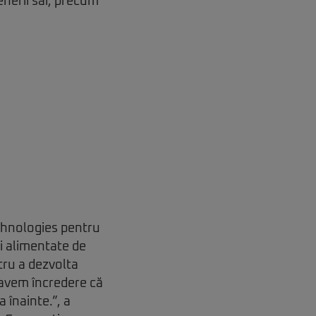
enerii săi, precum
hnologies pentru
i alimentate de
tru a dezvolta
i avem încredere că
înainte.”, a