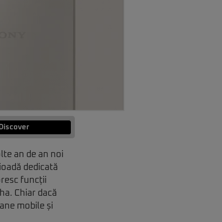
Discover
lte an de an noi
rioadă dedicată
resc funcții
ha. Chiar dacă
oane mobile și