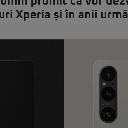
comm promit că vor dez
i Xperia și în anii urmă