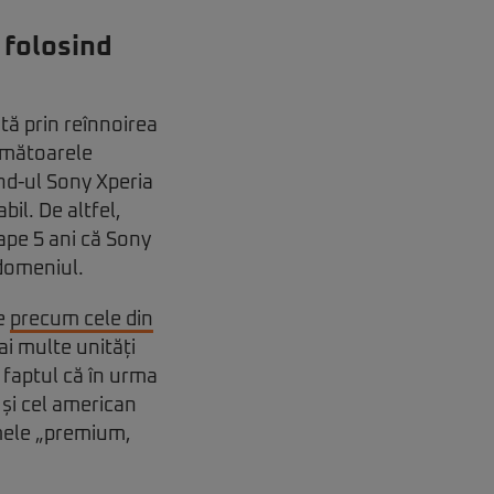
 folosind
tă prin reînnoirea
rmătoarele
and-ul Sony Xperia
bil. De altfel,
ape 5 ani că Sony
 domeniul.
pe
precum cele din
i multe unități
 faptul că în urma
și cel american
amele „premium,