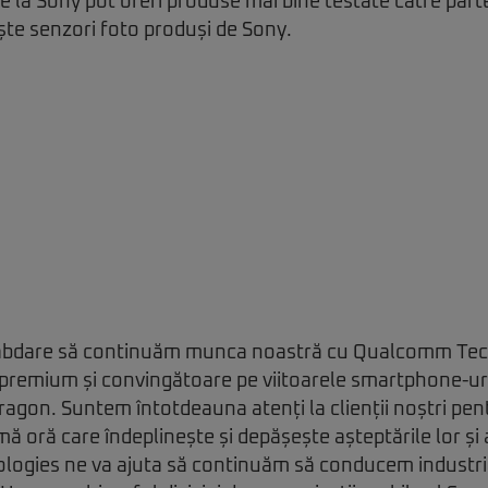
de la Sony pot oferi produse mai bine testate către part
ște senzori foto produși de Sony.
ăbdare să continuăm munca noastră cu Qualcomm Tec
 premium și convingătoare pe viitoarele smartphone-ur
gon. Suntem întotdeauna atenți la clienții noștri pen
mă oră care îndeplinește și depășește așteptările lor ș
gies ne va ajuta să continuăm să conducem industria 