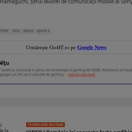
amaguchi, șeful diviziei de comunicații mobile al Son
phone
sony
xperia
xperia 1
Google News
Urmărește Go4IT.ro pe
Niţu
 Go4it.ro. Lucrează în presa de tehnologie și gaming din 2008. Absolvent al Facult
gadget-uri, PC-uri și console de gaming.
citește mai mult
TEHNOLOGIE MILITARĂ