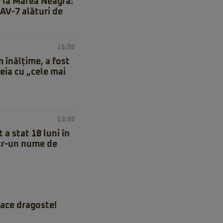
e la Marea Neagră:
AAV-7 alături de
15:00
 înălțime, a fost
eia cu „cele mai
13:00
 a stat 18 luni în
ntr-un nume de
ace dragoste!