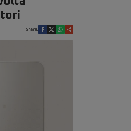
volta
tori
Share: