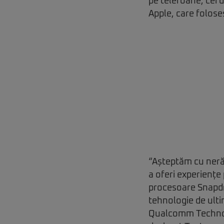
pe telefoane, cei 
Apple, care folose
“Așteptăm cu ner
a oferi experiențe
procesoare Snapdra
tehnologie de ulti
Qualcomm Technolo