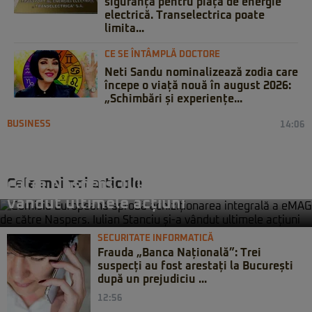
siguranță pentru piața de energie
electrică. Transelectrica poate
limita...
CE SE ÎNTÂMPLĂ DOCTORE
Neti Sandu nominalizează zodia care
începe o viață nouă în august 2026:
„Schimbări și experiențe...
BUSINESS
14:06
Comisia Europeană aprobă
achiziționarea integrală a eMAG de
Cele mai noi articole
către Naspers. Iulian Stanciu și-a
vândut ultimele acțiuni
SECURITATE INFORMATICĂ
Frauda „Banca Națională”: Trei
suspecți au fost arestați la București
după un prejudiciu ...
12:56