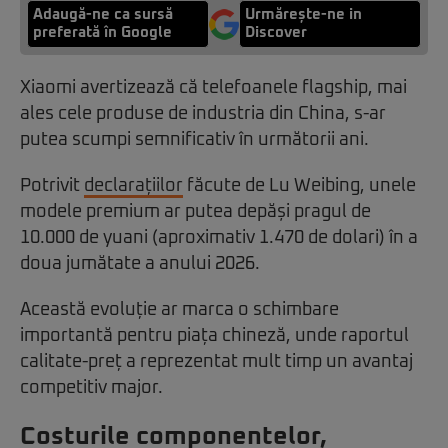
Adaugă-ne ca sursă
Urmărește-ne in
preferată în Google
Discover
Xiaomi avertizează că telefoanele flagship, mai
ales cele produse de industria din China, s-ar
putea scumpi semnificativ în următorii ani.
Potrivit
declarațiilor
făcute de Lu Weibing, unele
modele premium ar putea depăși pragul de
10.000 de yuani (aproximativ 1.470 de dolari) în a
doua jumătate a anului 2026.
Această evoluție ar marca o schimbare
importantă pentru piața chineză, unde raportul
calitate-preț a reprezentat mult timp un avantaj
competitiv major.
Costurile componentelor,