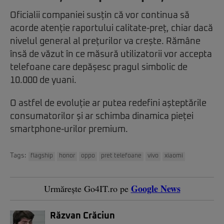
Oficialii companiei susțin că vor continua să
acorde atenție raportului calitate-preț, chiar dacă
nivelul general al prețurilor va crește. Rămâne
însă de văzut în ce măsură utilizatorii vor accepta
telefoane care depășesc pragul simbolic de
10.000 de yuani.
O astfel de evoluție ar putea redefini așteptările
consumatorilor și ar schimba dinamica pieței
smartphone-urilor premium.
Tags:
flagship
honor
oppo
pret telefoane
vivo
xiaomi
Google News
Urmărește Go4IT.ro pe
Răzvan Crăciun