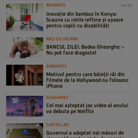
BUSINESS
14:33
Inovație din bambus în Kenya:
Scaune cu rotile ieftine și ușoare
pentru copiii cu dizabilități
RAZI CU LACRIMI
BANCUL ZILEI. Badea Gheorghe: –
Nu pot face dragoste!
APROPOTV
Motivul pentru care băieții răi din
filmele de la Hollywood nu folosesc
iPhone
GO4GAMES
Cel mai așteptat joc video al anului
va debuta pe Netflix
CAPITAL.RO
Guvernul a adoptat noi măsuri de