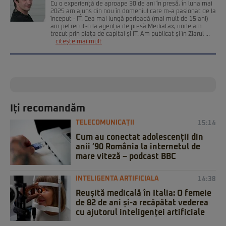
Cu o experiență de aproape 30 de ani în presă, în luna mai
2025 am ajuns din nou în domeniul care m-a pasionat de la
început - IT. Cea mai lungă perioadă (mai mult de 15 ani)
am petrecut-o la agenția de presă Mediafax, unde am
trecut prin piața de capital și IT. Am publicat și în Ziarul ...
citește mai mult
Iți recomandăm
TELECOMUNICAȚII
15:14
Cum au conectat adolescenții din
anii ’90 România la internetul de
mare viteză – podcast BBC
INTELIGENTA ARTIFICIALA
14:38
Reușită medicală în Italia: O femeie
de 82 de ani și-a recăpătat vederea
cu ajutorul inteligenței artificiale