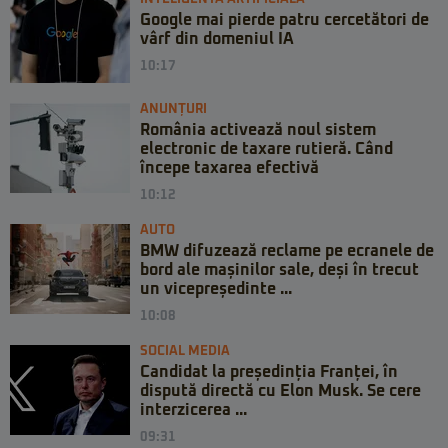
Google mai pierde patru cercetători de
vârf din domeniul IA
10:17
ANUNȚURI
România activează noul sistem
electronic de taxare rutieră. Când
începe taxarea efectivă
10:12
AUTO
BMW difuzează reclame pe ecranele de
bord ale mașinilor sale, deși în trecut
un vicepreședinte ...
10:08
SOCIAL MEDIA
Candidat la președinția Franței, în
dispută directă cu Elon Musk. Se cere
interzicerea ...
09:31