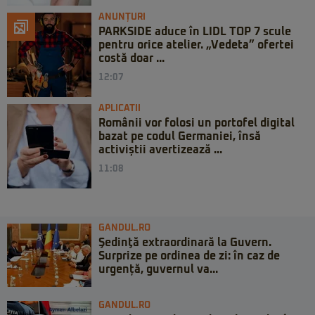
ANUNȚURI
PARKSIDE aduce în LIDL TOP 7 scule
pentru orice atelier. „Vedeta” ofertei
costă doar ...
12:07
APLICATII
Românii vor folosi un portofel digital
bazat pe codul Germaniei, însă
activiștii avertizează ...
11:08
GANDUL.RO
Şedinţă extraordinară la Guvern.
Surprize pe ordinea de zi: în caz de
urgență, guvernul va...
GANDUL.RO