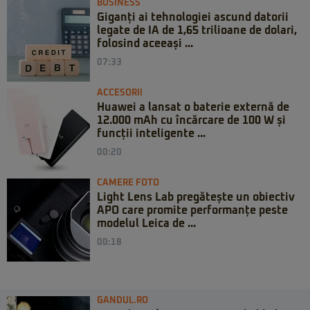
BUSINESS
Giganți ai tehnologiei ascund datorii
legate de IA de 1,65 trilioane de dolari,
folosind aceeași ...
07:33
ACCESORII
Huawei a lansat o baterie externă de
12.000 mAh cu încărcare de 100 W și
funcții inteligente ...
00:20
CAMERE FOTO
Light Lens Lab pregătește un obiectiv
APO care promite performanțe peste
modelul Leica de ...
00:18
GANDUL.RO