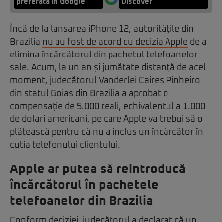
preferată în Google
Discover
Încă de la lansarea iPhone 12, autoritățile din
Brazilia
nu au fost de acord cu decizia Apple
de a
elimina încărcătorul din pachetul telefoanelor
sale. Acum, la un an și jumătate distanță de acel
moment, judecătorul Vanderlei Caires Pinheiro
din statul Goias din Brazilia a aprobat o
compensație de 5.000 reali, echivalentul a 1.000
de dolari americani, pe care Apple va trebui să o
plătească pentru că nu a inclus un încărcător în
cutia telefonului clientului.
Apple ar putea să reintroducă
încărcătorul în pachetele
telefoanelor din Brazilia
Conform deciziei, judecătorul a declarat că un