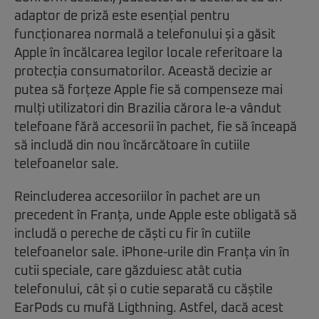
adaptor de priză este esențial pentru
funcționarea normală a telefonului și a găsit
Apple în încălcarea legilor locale referitoare la
protecția consumatorilor. Această decizie ar
putea să forțeze Apple fie să compenseze mai
mulți utilizatori din Brazilia cărora le-a vândut
telefoane fără accesorii în pachet, fie să înceapă
să includă din nou încărcătoare în cutiile
telefoanelor sale.
Reincluderea accesoriilor în pachet are un
precedent în Franța, unde Apple este obligată să
includă o pereche de căști cu fir în cutiile
telefoanelor sale. iPhone-urile din Franța vin în
cutii speciale, care găzduiesc atât cutia
telefonului, cât și o cutie separată cu căștile
EarPods cu mufă Ligthning. Astfel, dacă acest