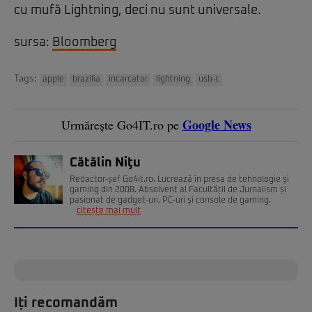
cu mufă Lightning, deci nu sunt universale.
sursa:
Bloomberg
Tags:
apple
brazilia
incarcator
lightning
usb-c
Google News
Urmărește Go4IT.ro pe
Cătălin Niţu
Redactor-șef Go4it.ro. Lucrează în presa de tehnologie și
gaming din 2008. Absolvent al Facultății de Jurnalism și
pasionat de gadget-uri, PC-uri și console de gaming.
citește mai mult
Iți recomandăm