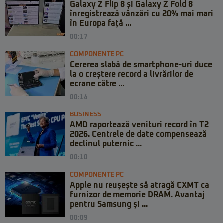
Galaxy Z Flip 8 și Galaxy Z Fold 8
înregistrează vânzări cu 20% mai mari
în Europa față ...
00:17
COMPONENTE PC
Cererea slabă de smartphone-uri duce
la o creștere record a livrărilor de
ecrane către ...
00:14
BUSINESS
AMD raportează venituri record în T2
2026. Centrele de date compensează
declinul puternic ...
00:10
COMPONENTE PC
Apple nu reușește să atragă CXMT ca
furnizor de memorie DRAM. Avantaj
pentru Samsung și ...
00:09