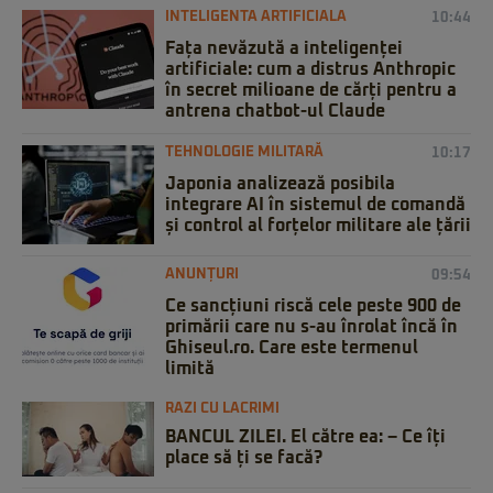
INTELIGENTA ARTIFICIALA
10:44
Fața nevăzută a inteligenței
artificiale: cum a distrus Anthropic
în secret milioane de cărți pentru a
antrena chatbot-ul Claude
TEHNOLOGIE MILITARĂ
10:17
Japonia analizează posibila
integrare AI în sistemul de comandă
și control al forțelor militare ale țării
ANUNȚURI
09:54
Ce sancțiuni riscă cele peste 900 de
primării care nu s-au înrolat încă în
Ghiseul.ro. Care este termenul
limită
RAZI CU LACRIMI
BANCUL ZILEI. El către ea: – Ce îți
place să ți se facă?