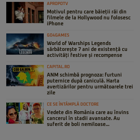
APROPOTV
Motivul pentru care băieții răi din
filmele de la Hollywood nu folosesc
iPhone
GO4GAMES
World of Warships Legends
sărbătorește 7 ani de existență cu
activități festive și recompense
CAPITAL.RO
ANM schimbă prognoza: furtuni
puternice după caniculă. Harta
avertizărilor pentru următoarele trei
zile
CE SE ÎNTÂMPLĂ DOCTORE
Vedete din România care au învins
cancerul în stadii avansate. Au
suferit de boli nemiloase...