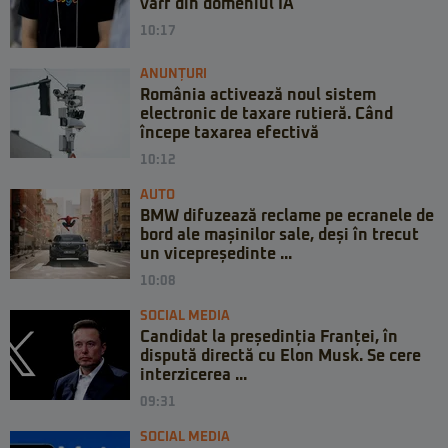
vârf din domeniul IA
10:17
ANUNȚURI
România activează noul sistem
electronic de taxare rutieră. Când
începe taxarea efectivă
10:12
AUTO
BMW difuzează reclame pe ecranele de
bord ale mașinilor sale, deși în trecut
un vicepreședinte ...
10:08
SOCIAL MEDIA
Candidat la președinția Franței, în
dispută directă cu Elon Musk. Se cere
interzicerea ...
09:31
SOCIAL MEDIA