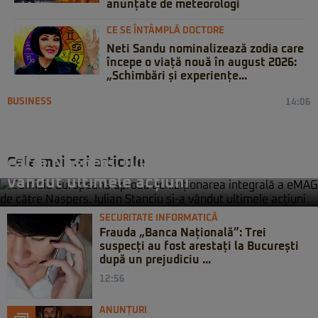
anunțate de meteorologi
CE SE ÎNTÂMPLĂ DOCTORE
Neti Sandu nominalizează zodia care
începe o viață nouă în august 2026:
„Schimbări și experiențe...
BUSINESS
14:06
Comisia Europeană aprobă
achiziționarea integrală a eMAG de
Cele mai noi articole
către Naspers. Iulian Stanciu și-a
vândut ultimele acțiuni
SECURITATE INFORMATICĂ
Frauda „Banca Națională”: Trei
suspecți au fost arestați la București
după un prejudiciu ...
12:56
ANUNȚURI