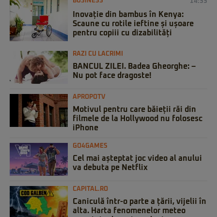
BUSINESS
14:33
Inovație din bambus în Kenya:
Scaune cu rotile ieftine și ușoare
pentru copiii cu dizabilități
RAZI CU LACRIMI
BANCUL ZILEI. Badea Gheorghe: –
Nu pot face dragoste!
APROPOTV
Motivul pentru care băieții răi din
filmele de la Hollywood nu folosesc
iPhone
GO4GAMES
Cel mai așteptat joc video al anului
va debuta pe Netflix
CAPITAL.RO
Caniculă într-o parte a țării, vijelii în
alta. Harta fenomenelor meteo