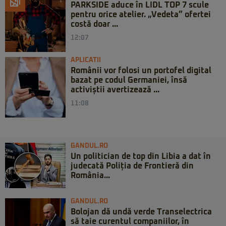
PARKSIDE aduce în LIDL TOP 7 scule
pentru orice atelier. „Vedeta” ofertei
costă doar ...
12:07
APLICATII
Românii vor folosi un portofel digital
bazat pe codul Germaniei, însă
activiștii avertizează ...
11:08
GANDUL.RO
Un politician de top din Libia a dat în
judecată Poliția de Frontieră din
România...
GANDUL.RO
Bolojan dă undă verde Transelectrica
să taie curentul companiilor, în