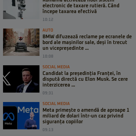
România activează noul sistem
electronic de taxare rutieră. Când
începe taxarea efectivă
10:12
AUTO
BMW difuzează reclame pe ecranele de
bord ale mașinilor sale, deși în trecut
un vicepreședinte ...
10:08
SOCIAL MEDIA
Candidat la președinția Franței, în
dispută directă cu Elon Musk. Se cere
interzicerea ...
09:31
SOCIAL MEDIA
Meta primește o amendă de aproape 1
miliard de dolari într-un caz privind
siguranța copiilor
09:13