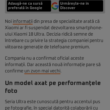
Adaugă-ne ca sursă
Urmărește-ne in
preferată în Google
Discover
Noi
informații
din presa de specialitate arată că
Xiaomi ar fi suspendat dezvoltarea smartphone-
ului Xiaomi 18 Ultra. Decizia ridică semne de
întrebare cu privire la strategia companiei pentru
viitoarea generație de telefoane premium.
Compania nu a confirmat oficial aceste
informații. Dar această nouă informație pare să
confirme
un zvon mai vechi
.
Un model axat pe performanțele
foto
Seria Ultra este cunoscută pentru accentul pus
pe fotografie, în special datorită colaborării cu