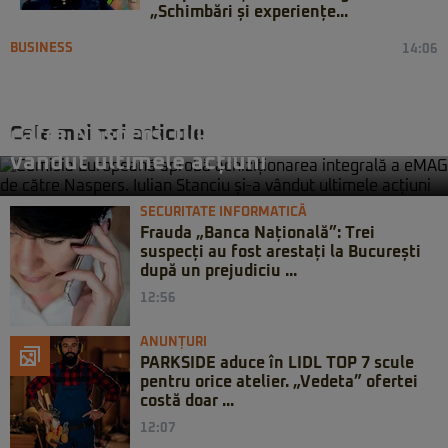
„Schimbări și experiențe...
BUSINESS
14:06
Comisia Europeană aprobă
achiziționarea integrală a eMAG de
Cele mai noi articole
către Naspers. Iulian Stanciu și-a
vândut ultimele acțiuni
SECURITATE INFORMATICĂ
Frauda „Banca Națională”: Trei
suspecți au fost arestați la București
după un prejudiciu ...
12:56
ANUNȚURI
PARKSIDE aduce în LIDL TOP 7 scule
pentru orice atelier. „Vedeta” ofertei
costă doar ...
12:07