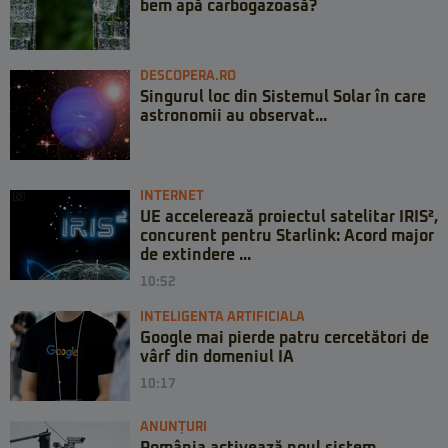
bem apă carbogazoasă?
DESCOPERA.RO
Singurul loc din Sistemul Solar în care
astronomii au observat...
INTERNET
UE accelerează proiectul satelitar IRIS²,
concurent pentru Starlink: Acord major
de extindere ...
10:52
INTELIGENTA ARTIFICIALA
Google mai pierde patru cercetători de
vârf din domeniul IA
10:17
ANUNȚURI