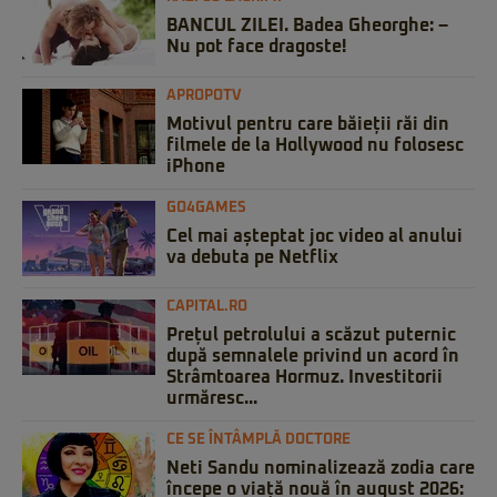
BANCUL ZILEI. Badea Gheorghe: –
Nu pot face dragoste!
APROPOTV
Motivul pentru care băieții răi din
filmele de la Hollywood nu folosesc
iPhone
GO4GAMES
Cel mai așteptat joc video al anului
va debuta pe Netflix
CAPITAL.RO
Prețul petrolului a scăzut puternic
după semnalele privind un acord în
Strâmtoarea Hormuz. Investitorii
urmăresc...
CE SE ÎNTÂMPLĂ DOCTORE
Neti Sandu nominalizează zodia care
începe o viață nouă în august 2026: