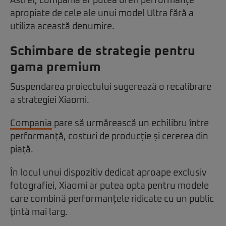
Astfel, compania ar putea oferi performanțe
apropiate de cele ale unui model Ultra fără a
utiliza această denumire.
Schimbare de strategie pentru
gama premium
Suspendarea proiectului sugerează o recalibrare
a strategiei Xiaomi.
Compania
pare să urmărească un echilibru între
performanță, costuri de producție și cererea din
piață.
În locul unui dispozitiv dedicat aproape exclusiv
fotografiei, Xiaomi ar putea opta pentru modele
care combină performanțele ridicate cu un public
țintă mai larg.