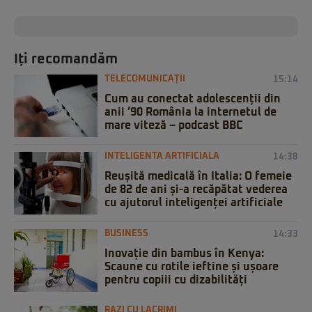
Iți recomandăm
TELECOMUNICAȚII
15:14
Cum au conectat adolescenții din
anii ’90 România la internetul de
mare viteză – podcast BBC
INTELIGENTA ARTIFICIALA
14:38
Reușită medicală în Italia: O femeie
de 82 de ani și-a recăpătat vederea
cu ajutorul inteligenței artificiale
BUSINESS
14:33
Inovație din bambus în Kenya:
Scaune cu rotile ieftine și ușoare
pentru copiii cu dizabilități
RAZI CU LACRIMI