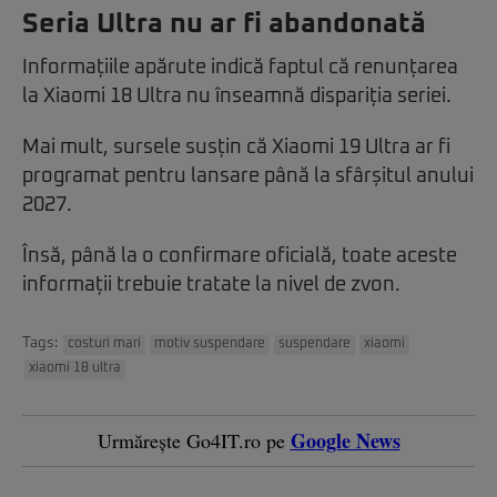
Seria Ultra nu ar fi abandonată
Informațiile apărute indică faptul că renunțarea
la Xiaomi 18 Ultra nu înseamnă dispariția seriei.
Mai mult, sursele susțin că Xiaomi 19 Ultra ar fi
programat pentru lansare până la sfârșitul anului
2027.
Însă, până la o confirmare oficială, toate aceste
informații trebuie tratate la nivel de zvon.
Tags:
costuri mari
motiv suspendare
suspendare
xiaomi
xiaomi 18 ultra
Google News
Urmărește Go4IT.ro pe