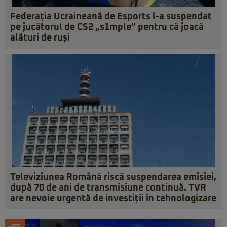
Federația Ucraineană de Esports l-a suspendat
pe jucătorul de CS2 „s1mple” pentru că joacă
alături de ruși
Televiziunea Română riscă suspendarea emisiei,
după 70 de ani de transmisiune continuă. TVR
are nevoie urgentă de investiții în tehnologizare