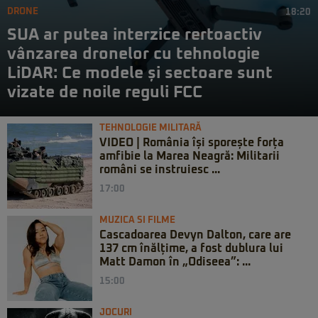
DRONE
18:20
SUA ar putea interzice rertoactiv
vânzarea dronelor cu tehnologie
LiDAR: Ce modele și sectoare sunt
vizate de noile reguli FCC
TEHNOLOGIE MILITARĂ
VIDEO | România își sporește forța
amfibie la Marea Neagră: Militarii
români se instruiesc ...
17:00
MUZICA SI FILME
Cascadoarea Devyn Dalton, care are
137 cm înălțime, a fost dublura lui
Matt Damon în „Odiseea”: ...
15:00
JOCURI