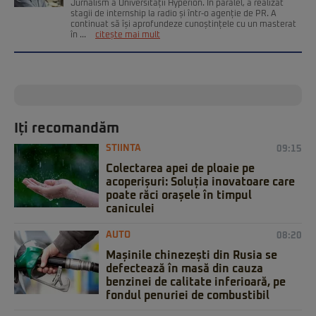
Jurnalism a Universității Hyperion. În paralel, a realizat
stagii de internship la radio și într-o agenție de PR. A
continuat să își aprofundeze cunoștințele cu un masterat
în ...
citește mai mult
Iți recomandăm
STIINTA
09:15
Colectarea apei de ploaie pe
acoperișuri: Soluția inovatoare care
poate răci orașele în timpul
caniculei
AUTO
08:20
Mașinile chinezești din Rusia se
defectează în masă din cauza
benzinei de calitate inferioară, pe
fondul penuriei de combustibil