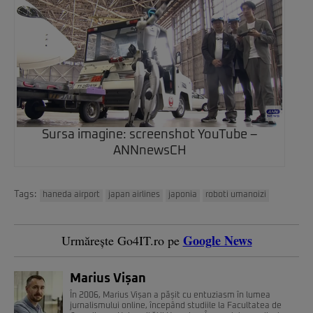
Sursa imagine: screenshot YouTube –
ANNnewsCH
Tags:
haneda airport
japan airlines
japonia
roboti umanoizi
Google News
Urmărește Go4IT.ro pe
Marius Vișan
În 2006, Marius Vișan a pășit cu entuziasm în lumea
jurnalismului online, începând studiile la Facultatea de