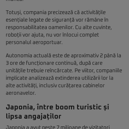
Totuși, compania precizează că activitățile
esențiale legate de siguranță vor rămâne în
responsabilitatea oamenilor. Cu alte cuvinte,
roboții vor ajuta, nu vor înlocui complet
personalul aeroportuar.
Autonomia actuală este de aproximativ 2 până la
3 ore de funcționare continuă, după care
unitățile trebuie reîncărcate. Pe viitor, companiile
implicate analizează extinderea utilizării lor la
alte activități, inclusiv curățarea cabinelor
aeronavelor.
Japonia, între boom turistic și
lipsa angajaților
Japonia
a avut peste 7 milioane de vizitatori