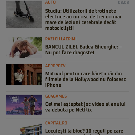
AUTO
08:03
Studiu: Utilizatorii de trotinete
electrice au un risc de trei ori mai
mare de leziuni cerebrale decât
motocicliștii
RAZI CU LACRIMI
BANCUL ZILEI. Badea Gheorghe: –
Nu pot face dragoste!
APROPOTV
Motivul pentru care băieții răi din
filmele de la Hollywood nu folosesc
iPhone
GO4GAMES
Cel mai așteptat joc video al anului
va debuta pe Netflix
CAPITAL.RO
Locuiești la bloc? 10 reguli pe care