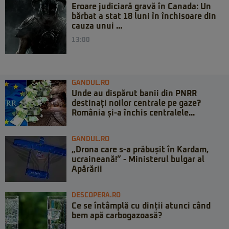
Eroare judiciară gravă în Canada: Un
bărbat a stat 18 luni în închisoare din
cauza unui ...
13:00
GANDUL.RO
Unde au dispărut banii din PNRR
destinați noilor centrale pe gaze?
România și-a închis centralele...
GANDUL.RO
„Drona care s-a prăbușit în Kardam,
ucraineană!” - Ministerul bulgar al
Apărării
DESCOPERA.RO
Ce se întâmplă cu dinții atunci când
bem apă carbogazoasă?