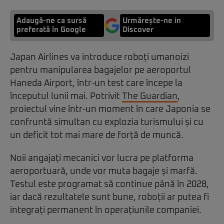
Adaugă-ne ca sursă
Urmărește-ne in
preferată în Google
Discover
Japan Airlines
va introduce roboți umanoizi
pentru manipularea bagajelor pe aeroportul
Haneda Airport
, într-un test care începe la
începutul lunii mai. Potrivit
The Guardian
,
proiectul vine într-un moment în care Japonia se
confruntă simultan cu explozia turismului și cu
un deficit tot mai mare de forță de muncă.
Noii angajați mecanici vor lucra pe platforma
aeroportuară, unde vor muta bagaje și marfă.
Testul este programat să continue până în 2028,
iar dacă rezultatele sunt bune, roboții ar putea fi
integrați permanent în operațiunile companiei.