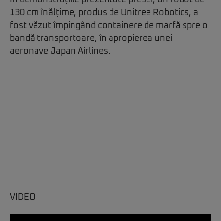
În demonstrațiile prezentate presei, un robot de
130 cm înălțime, produs de
Unitree Robotics
, a
fost văzut împingând containere de marfă spre o
bandă transportoare, în apropierea unei
aeronave
Japan Airlines
.
VIDEO