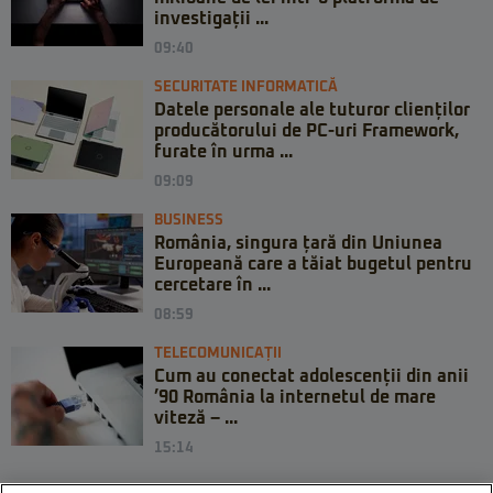
investigații ...
09:40
SECURITATE INFORMATICĂ
Datele personale ale tuturor clienților
producătorului de PC-uri Framework,
furate în urma ...
09:09
BUSINESS
România, singura țară din Uniunea
Europeană care a tăiat bugetul pentru
cercetare în ...
08:59
TELECOMUNICAȚII
Cum au conectat adolescenții din anii
’90 România la internetul de mare
viteză – ...
15:14