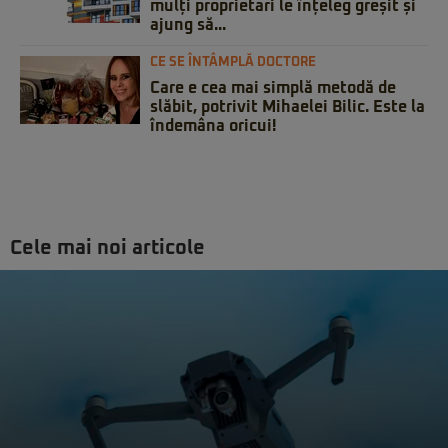
mulți proprietari le înțeleg greșit și
ajung să...
CE SE ÎNTÂMPLĂ DOCTORE
Care e cea mai simplă metodă de
slăbit, potrivit Mihaelei Bilic. Este la
îndemâna oricui!
Cele mai noi articole