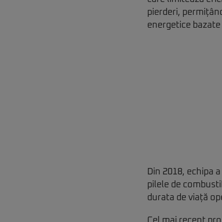
pierderi, permițân
energetice bazate 
Din 2018, echipa a
pilele de combustib
durata de viață op
Cel mai recent proi