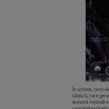
În schimb, centra
căldură, care gene
Această metodă est
care limitează efi