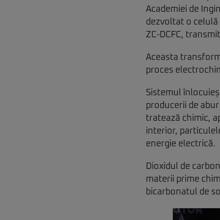
Academiei de Ingin
dezvoltat o celulă
ZC-DCFC, transmit
Aceasta transformă
proces electrochi
Sistemul înlocuieș
producerii de abur 
tratează chimic, ap
interior, particul
energie electrică.
Dioxidul de carbon
materii prime chim
bicarbonatul de sod