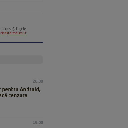
alism și Științele
citește mai mult
20:00
r pentru Android,
ască cenzura
19:00