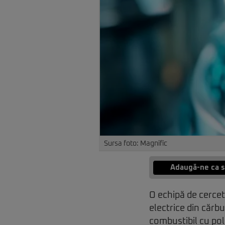
Sursa foto: Magnific
Adaugă-ne ca s
O echipă de cerce
electrice din cărb
combustibil cu pol