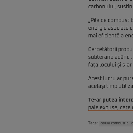
carbonului, susțin
„Pila de combustib
energie asociate c
mai eficientă a ene
Cercetătorii prop
subterane adânci, 
fața locului și s-a
Acest lucru ar put
același timp utiliz
Te-ar putea intere
pale expuse, care
Tags:
celula combustibil 