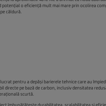
d potențial o eficiență mult mai mare prin ocolirea com
pe căldură.
 lucrat pentru a depăși barierele tehnice care au împied
il directe pe bază de carbon, inclusiv densitatea redusă
erațională scurtă.
ect îmbunătățește durabilitatea, scalabilitatea și efici