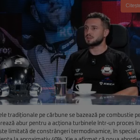
Citește
lele tradiționale pe cărbune se bazează pe combustie p
rează abur pentru a acționa turbinele într-un proces î
e limitată de constrângeri termodinamice, în special d
ciența la aproximativ 40%. Xie a afirmat că noua aborda