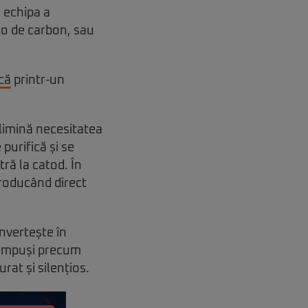
, echipa a
ro de carbon, sau
că
printr-un
limină necesitatea
purifică și se
tră la catod. În
producând direct
onvertește în
 compuși precum
rat și silențios.