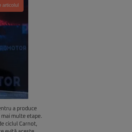
 articolul
entru a produce
n mai multe etape.
e ciclul Carnot,
re evită aceste