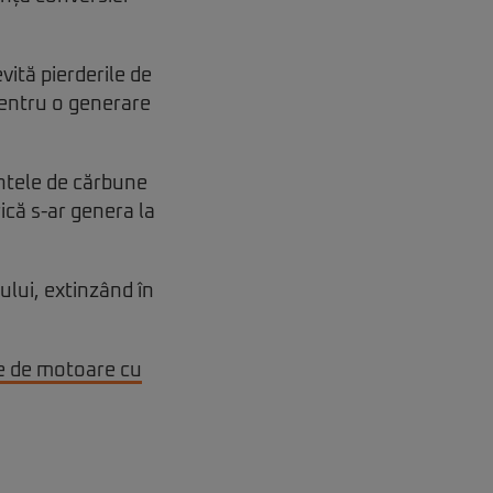
vită pierderile de
pentru o generare
ntele de cărbune
ică s-ar genera la
ului, extinzând în
te de motoare cu