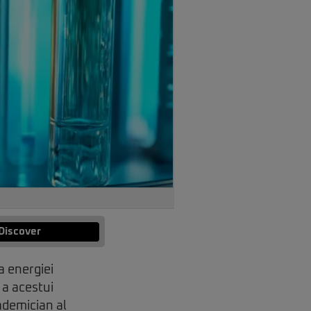
Discover
 energiei
 a acestui
ademician al