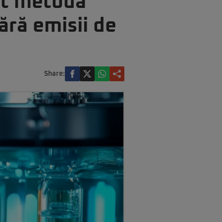
it metoda
ără emisii de
Share: