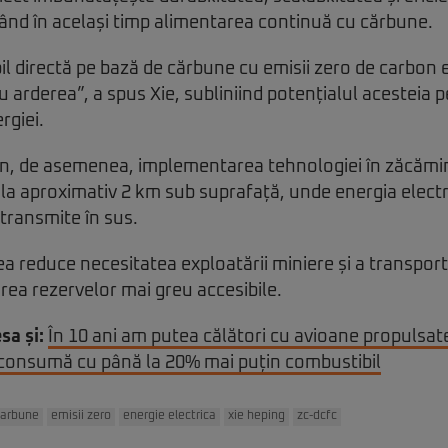
ând în același timp alimentarea continuă cu cărbune.
il directă pe bază de cărbune cu emisii zero de carbon e
u arderea”, a spus Xie, subliniind potențialul acesteia 
rgiei.
un, de asemenea, implementarea tehnologiei în zăcămi
la aproximativ 2 km sub suprafață, unde energia electr
r transmite în sus.
ea reduce necesitatea exploatării miniere și a transport
area rezervelor mai greu accesibile.
sa și:
În 10 ani am putea călători cu avioane propulsa
 consumă cu până la 20% mai puțin combustibil
carbune
emisii zero
energie electrica
xie heping
zc-dcfc