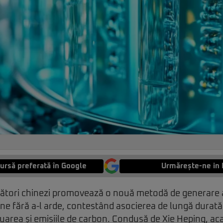
ursă preferată în Google
Urmărește-ne in 
tători chinezi promovează o nouă metodă de generare a
une fără a-l arde, contestând asocierea de lungă durată
uarea și emisiile de carbon. Condusă de Xie Heping, ac