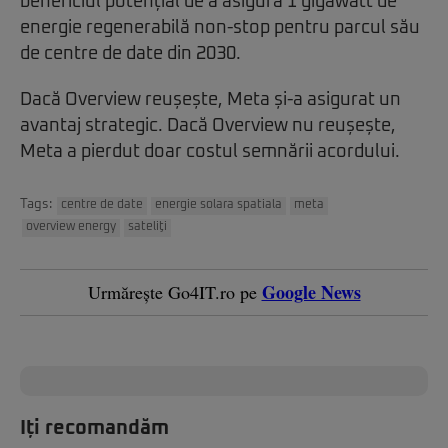
beneficiul potențial de a asigura 1 gigawatt de
energie regenerabilă non-stop pentru parcul său
de centre de date din 2030.
Dacă Overview reușește, Meta și-a asigurat un
avantaj strategic. Dacă Overview nu reușește,
Meta a pierdut doar costul semnării acordului.
Tags:
centre de date
energie solara spatiala
meta
overview energy
sateliţi
Google News
Urmărește Go4IT.ro pe
Iți recomandăm