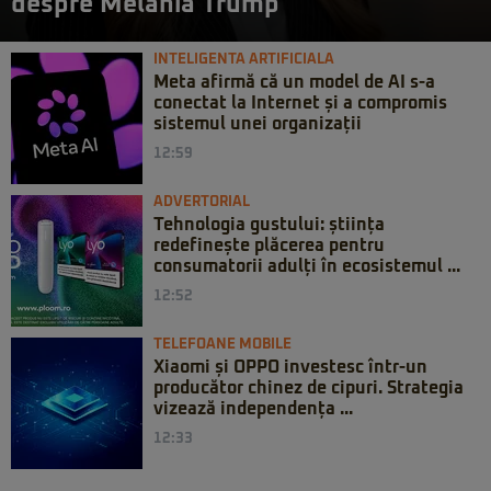
despre Melania Trump
INTELIGENTA ARTIFICIALA
Meta afirmă că un model de AI s-a
conectat la Internet și a compromis
sistemul unei organizații
12:59
ADVERTORIAL
Tehnologia gustului: știința
redefinește plăcerea pentru
consumatorii adulți în ecosistemul ...
12:52
TELEFOANE MOBILE
Xiaomi și OPPO investesc într-un
producător chinez de cipuri. Strategia
vizează independența ...
12:33