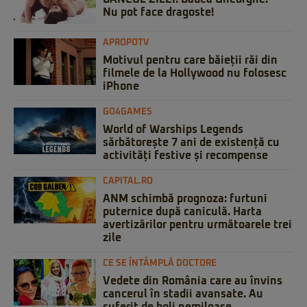
Nu pot face dragoste!
APROPOTV
Motivul pentru care băieții răi din
filmele de la Hollywood nu folosesc
iPhone
GO4GAMES
World of Warships Legends
sărbătorește 7 ani de existență cu
activități festive și recompense
CAPITAL.RO
ANM schimbă prognoza: furtuni
puternice după caniculă. Harta
avertizărilor pentru următoarele trei
zile
CE SE ÎNTÂMPLĂ DOCTORE
Vedete din România care au învins
cancerul în stadii avansate. Au