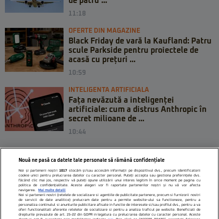
de patru ...
11:18
OFERTE DIN MAGAZINE
Black Friday de vară la Kaufland: Patru
scule Parkside pentru proiectele de
acasă cu prețuri ...
10:59
INTELIGENTA ARTIFICIALA
Fața nevăzută a inteligenței
artificiale: cum a distrus Anthropic în
secret milioane de ...
10:44
Nouă ne pasă ca datele tale personale să rămână confidențiale
Noi și partenerii noștri
1017
stocăm și/sau accesăm informații pe dispozitivul dvs., precum identificatorii
cookie unici pentru prelucrarea datelor cu caracter personal. Puteți accepta sau gestiona preferințele dvs.
făcând clic mai jos, respectiv vă puteți opune utilizării unui interes legitim în orice moment pe pagina cu
politica de confidențialitate. Aceste alegeri vor fi raportate partenerilor noștri și nu vă vor afecta
navigarea.
Mai multe detalii
Noi si partenerii nostri (retelele de socializare si agentiile de publicitate partenere, precum si furnizorii nostri
de servicii de date analitice) prelucram date pentru a permite website-ului sa functioneze, pentru a
personaliza continutul si anunturile publicitare afisate in functie de interesele si/sau profilul dvs., pentru a va
oferi functionalitati aferente retelelor de socializare si pentru a analiza traficul pe website. Beneficiati de
drepturile prevazute de art. 15-22 din GDPR in legatura cu prelucrarea datelor cu caracter personal. Aceste