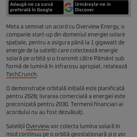
Adaugă-ne ca sursă
Urmărește-ne in
preferată în Google
Discover
Meta a semnat un acord cu Overview Energy, o
companie start-up din domeniul energiei solare
spațiale, pentru a asigura până la 1 gigawatt de
energie de la sateliți care colectează energie
solară pe orbită și o transmit către Pământ sub
formă de lumină în infraroșu apropiat, relatează
TechCrunch
.
O demonstrație orbitală inițială este planificată
pentru 2028; livrarea comercială a energiei este
preconizată pentru 2030. Termenii financiari ai
acordului nu au fost dezvăluiți.
Sateliții
Overview
vor colecta lumina solară în
mod continuu pe o orbită geostaționară și o vor