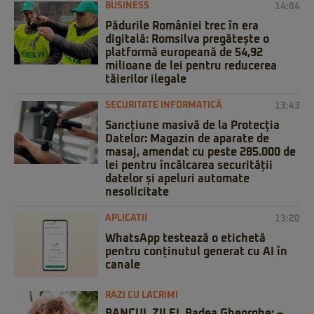
BUSINESS
14:04
Pădurile României trec în era
digitală: Romsilva pregătește o
platformă europeană de 54,92
milioane de lei pentru reducerea
tăierilor ilegale
SECURITATE INFORMATICĂ
13:43
Sancțiune masivă de la Protecția
Datelor: Magazin de aparate de
masaj, amendat cu peste 285.000 de
lei pentru încălcarea securității
datelor și apeluri automate
nesolicitate
APLICATII
13:20
WhatsApp testează o etichetă
pentru conținutul generat cu AI în
canale
RAZI CU LACRIMI
BANCUL ZILEI. Badea Gheorghe: –