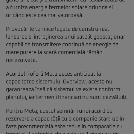
generării, cât și a transmiterii, cu flexibilitatea de
a furniza energie fermelor solare oriunde și
oricând este cea mai valoroasă.
Provocările tehnice legate de construirea,
lansarea și întreținerea unui satelit geostaționar
capabil de transmitere continuă de energie de
mare putere la scară comercială rămân
nerezolvate.
Acordul îi oferă Meta acces anticipat la
capacitatea sistemului Overview; acesta nu
garantează însă că sistemul va exista conform
planului, iar termenii financiari nu sunt dezvăluiți.
Pentru Meta, costul semnării unui acord de
rezervare a capacității cu o companie start-up în
faza precomercială este redus în comparație cu