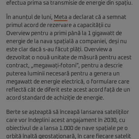
efectua prima sa transmisie de energie din spațiu.
În anunțul de luni,
Meta
a declarat că a semnat
primul acord de rezervare a capacității cu
Overview pentru a primi până la 1 gigawatt de
energie de la nava spațială a companiei, deși nu
este clar dacă s-au făcut plăți. Overview a
dezvoltat o nouă unitate de măsură pentru acest
contract, „megawați-fotoni”, pentru a descrie
puterea luminii necesară pentru a genera un
megawatt de energie electrică, o formulare care
reflectă cât de diferit este acest acord față de un
acord standard de achiziție de energie.
Berte se așteaptă să înceapă lansarea sateliților
care vor îndeplini acest angajament în 2030, cu
obiectivul de a lansa 1.000 de nave spațiale pe o
orbită înaltă geostaționară, în care fiecare satelit