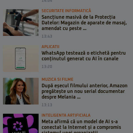
14:04
SECURITATE INFORMATICĂ
Sancțiune masivă de la Protecția
Datelor: Magazin de aparate de masaj,
amendat cu peste ...
13:43
APLICATII
WhatsApp testează o etichetă pentru
conținutul generat cu AI în canale
13:20
MUZICA SI FILME
După eșecul filmului anterior, Amazon
pregătește un nou serial documentar
despre Melania ...
13:13
INTELIGENTA ARTIFICIALA
Meta afirmă că un model de AI s-a
conectat la Internet și a compromis
sistemul unei organizații