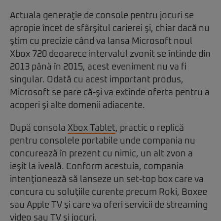
Actuala generaţie de console pentru jocuri se
apropie încet de sfârşitul carierei şi, chiar dacă nu
ştim cu precizie când va lansa Microsoft noul
Xbox 720 deoarece intervalul zvonit se întinde din
2013 până în 2015, acest eveniment nu va fi
singular. Odată cu acest important produs,
Microsoft se pare că-şi va extinde oferta pentru a
acoperi şi alte domenii adiacente.
După consola
Xbox Tablet
, practic o replică
pentru consolele portabile unde compania nu
concurează în prezent cu nimic, un alt zvon a
ieşit la iveală. Conform acestuia, compania
intenţionează să lanseze un set-top box care va
concura cu soluţiile curente precum Roki, Boxee
sau Apple TV şi care va oferi servicii de streaming
video sau TV şi jocuri.