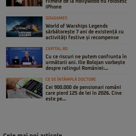
filmele de la Hollywood nu folosesc
iPhone
GO4GAMES
World of Warships Legends
sărbătorește 7 ani de existență cu
activități festive și recompense
CAPITAL.RO
Cu ce riscuri ne putem confrunta în
următorii ani. Ilie Bolojan vorbește
despre ratingul României:...
CE SE ÎNTÂMPLĂ DOCTORE
Cei 900.000 de pensionari români
care pierd 125 de lei în 2026. Cine
este pe...