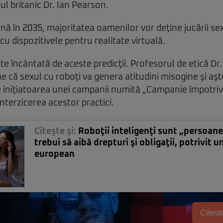
ul britanic Dr. Ian Pearson.
nă în 2035, majoritatea oamenilor vor deţine jucării sex
u dispozitivele pentru realitate virtuală.
e încântată de aceste predicţii. Profesorul de etică Dr
 că sexul cu roboţi va genera atitudini misogine şi aşt
e iniţiatoarea unei campanii numită „Campanie împotriv
interzicerea acestor practici.
Citeşte şi:
Roboţii inteligenţi sunt „persoane 
trebui să aibă drepturi şi obligaţii, potrivit 
european
Citește