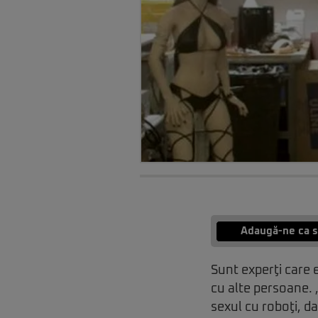
Adaugă-ne ca s
Sunt experţi care 
cu alte persoane. 
sexul cu roboţi, d