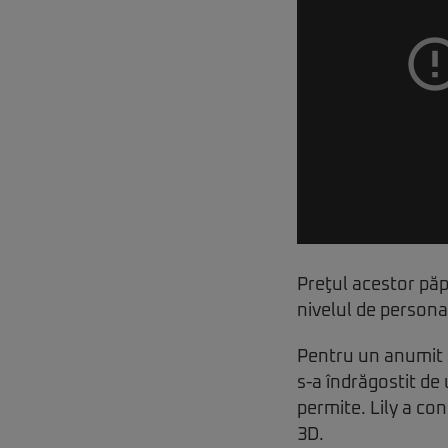
Preţul acestor păpu
nivelul de personal
Pentru un anumit t
s-a îndrăgostit de
permite. Lily a co
3D.