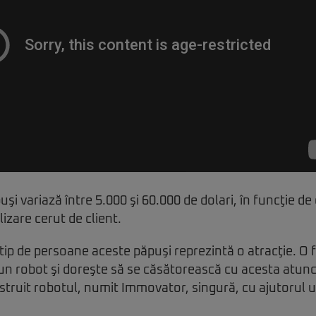
şi variază între 5.000 şi 60.000 de dolari, în funcţie de
izare cerut de client.
ip de persoane aceste păpuşi reprezintă o atracţie. O 
 un robot şi doreşte să se căsătorească cu acesta atunc
nstruit robotul, numit Immovator, singură, cu ajutorul