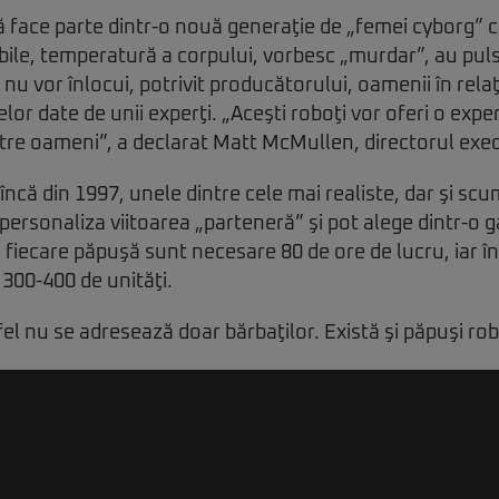
face parte dintr-o nouă generaţie de „femei cyborg” c
ile, temperatură a corpului, vorbesc „murdar”, au puls
u vor înlocui, potrivit producătorului, oamenii în relaţi
lor date de unii experţi. „Aceşti roboţi vor oferi o exp
între oameni”, a declarat Matt McMullen, directorul exec
încă din 1997, unele dintre cele mai realiste, dar şi sc
ot personaliza viitoarea „parteneră” şi pot alege dintr-o
fiecare păpuşă sunt necesare 80 de ore de lucru, iar în
300-400 de unităţi.
fel nu se adresează doar bărbaţilor. Există şi păpuşi ro