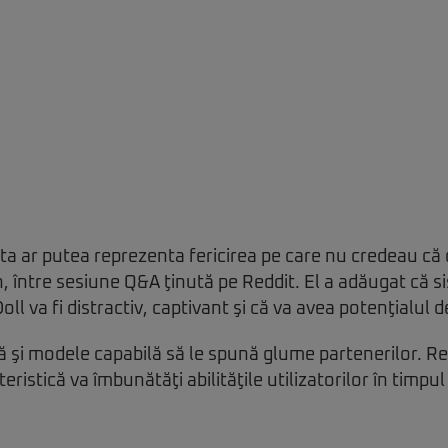
ta ar putea reprezenta fericirea pe care nu credeau că 
 între sesiune Q&A ţinută pe Reddit. El a adăugat că s
ll va fi distractiv, captivant şi că va avea potenţialul d
şi modele capabilă să le spună glume partenerilor. Re
eristică va îmbunătăţi abilităţile utilizatorilor în timpul 