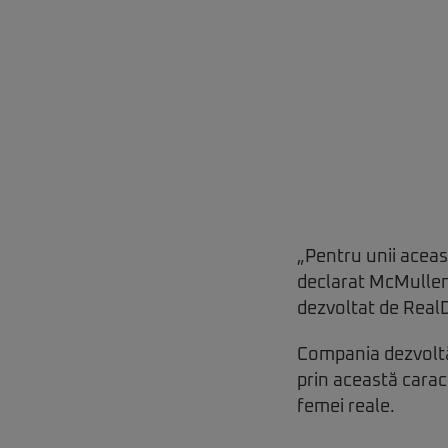
„Pentru unii aceas
declarat McMullen,
dezvoltat de RealDo
Compania dezvoltă 
prin această caract
femei reale.