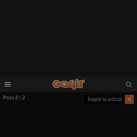
Poza
2
/ 2
Înapoi la articol