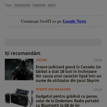
Tags:
honeycomb
motorola
xoom
Google News
Urmărește Go4IT.ro pe
Iți recomandăm
JOCURI
13:00
Eroare judiciară gravă în Canada: Un
bărbat a stat 18 luni în închisoare
din cauza unui caracter lipsă într-un
nume de utilizator din jocul Skyrim
OFERTE DIN MAGAZINE
12:12
Gadgetul pentru grădină cu panou
solar de la Dedeman: Radio portabil
cu Bluetooth la 68 de lei