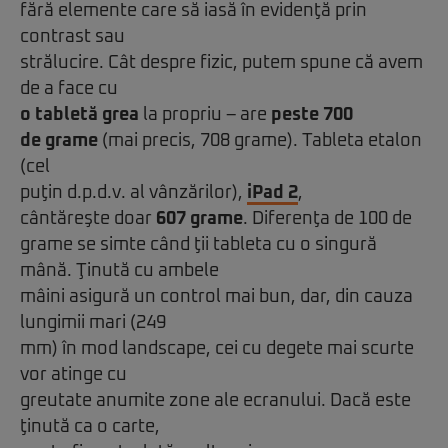
fără elemente care să iasă în evidenţă prin
contrast sau
strălucire. Cât despre fizic, putem spune că avem
de a face cu
o tabletă grea
la propriu – are
peste 700
de grame
(mai precis, 708 grame). Tableta etalon
(cel
puţin d.p.d.v. al vânzărilor),
iPad 2
,
cântăreşte doar
607 grame
. Diferenţa de 100 de
grame se simte când ţii tableta cu o singură
mână. Ţinută cu ambele
mâini asigură un control mai bun, dar, din cauza
lungimii mari (249
mm) în mod landscape, cei cu degete mai scurte
vor atinge cu
greutate anumite zone ale ecranului. Dacă este
ţinută ca o carte,