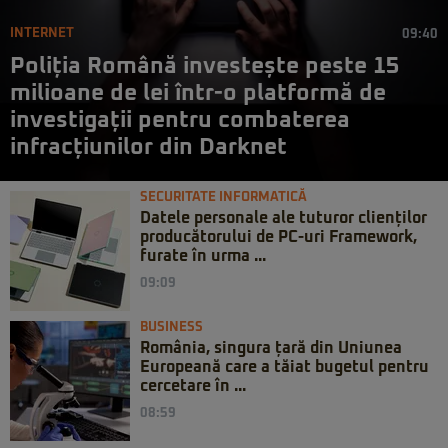
INTERNET
09:40
Poliția Română investește peste 15
milioane de lei într-o platformă de
investigații pentru combaterea
infracțiunilor din Darknet
SECURITATE INFORMATICĂ
Datele personale ale tuturor clienților
producătorului de PC-uri Framework,
furate în urma ...
09:09
BUSINESS
România, singura țară din Uniunea
Europeană care a tăiat bugetul pentru
cercetare în ...
08:59