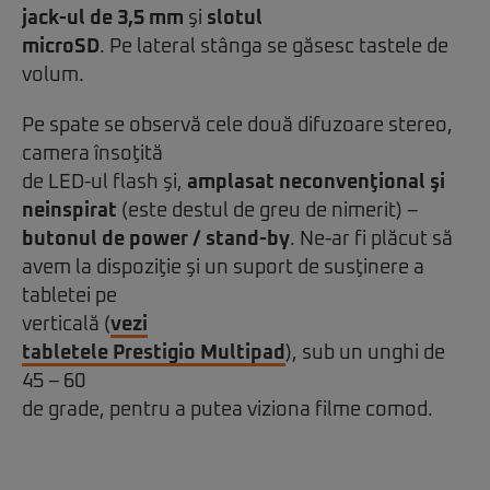
jack-ul de 3,5 mm
şi
slotul
microSD
. Pe lateral stânga se găsesc tastele de
volum.
Pe spate se observă cele două difuzoare stereo,
camera însoţită
de LED-ul flash şi,
amplasat neconvenţional şi
neinspirat
(este destul de greu de nimerit) –
butonul de power / stand-by
. Ne-ar fi plăcut să
avem la dispoziţie şi un suport de susţinere a
tabletei pe
verticală (
vezi
tabletele Prestigio Multipad
), sub un unghi de
45 – 60
de grade, pentru a putea viziona filme comod.