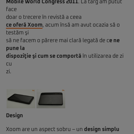
Mobile World Congress 2011
. La târg am putut
face
doar o trecere în revistă a ceea
ce oferă Xoom
, acum însă am avut ocazia să o
testăm şi
să ne facem o părere mai clară legată de c
e ne
pune la
dispoziţie şi cum se comportă
în utilizarea de zi
cu
zi.
Design
Xoom are un aspect sobru – un
design simplu