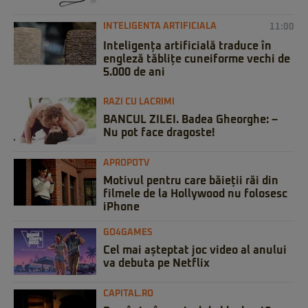
INTELIGENTA ARTIFICIALA
11:00
Inteligența artificială traduce în
engleză tăblițe cuneiforme vechi de
5.000 de ani
RAZI CU LACRIMI
BANCUL ZILEI. Badea Gheorghe: –
Nu pot face dragoste!
APROPOTV
Motivul pentru care băieții răi din
filmele de la Hollywood nu folosesc
iPhone
GO4GAMES
Cel mai așteptat joc video al anului
va debuta pe Netflix
CAPITAL.RO