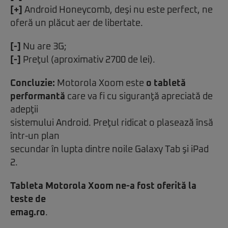
[+]
Android Honeycomb, deşi nu este perfect, ne
oferă un plăcut aer de libertate.
[-]
Nu are 3G;
[-]
Preţul (aproximativ 2700 de lei).
Concluzie:
Motorola Xoom este
o tabletă
performantă
care va fi cu siguranţă apreciată de
adepţii
sistemului Android. Preţul ridicat o plasează însă
într-un plan
secundar în lupta dintre noile Galaxy Tab şi iPad
2.
Tableta Motorola Xoom ne-a fost oferită la
teste de
emag.ro
.