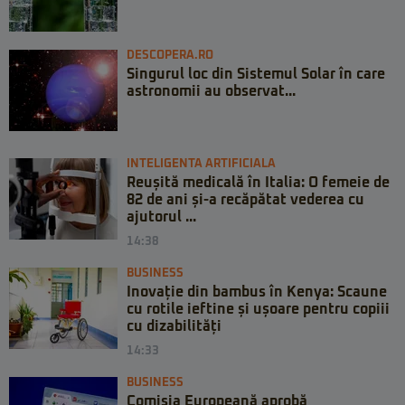
DESCOPERA.RO
Singurul loc din Sistemul Solar în care
astronomii au observat...
INTELIGENTA ARTIFICIALA
Reușită medicală în Italia: O femeie de
82 de ani și-a recăpătat vederea cu
ajutorul ...
14:38
BUSINESS
Inovație din bambus în Kenya: Scaune
cu rotile ieftine și ușoare pentru copiii
cu dizabilități
14:33
BUSINESS
Comisia Europeană aprobă