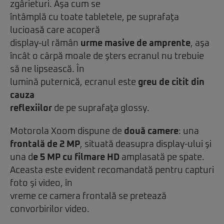
zgârieturi. Aşa cum se
întâmplă cu toate tabletele, pe suprafaţa
lucioasă care acoperă
display-ul rămân
urme masive de amprente
, aşa
încât o cârpă moale de şters ecranul nu trebuie
să ne lipsească. În
lumină puternică, ecranul este
greu de citit din
cauza
reflexiilor
de pe suprafaţa glossy.
Motorola Xoom dispune de
două camere
: una
frontală de 2 MP
, situată deasupra display-ului şi
una d
e 5 MP cu filmare HD
amplasată pe spate.
Aceasta este evident recomandată pentru capturi
foto şi video, în
vreme ce camera frontală se pretează
convorbirilor video.