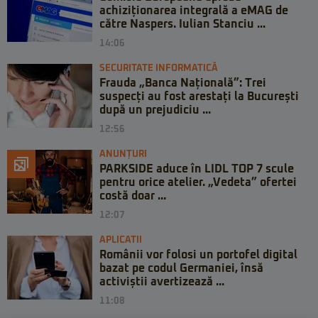
achiziționarea integrală a eMAG de
către Naspers. Iulian Stanciu ...
14:06
SECURITATE INFORMATICĂ
Frauda „Banca Națională”: Trei
suspecți au fost arestați la București
după un prejudiciu ...
12:56
ANUNȚURI
PARKSIDE aduce în LIDL TOP 7 scule
pentru orice atelier. „Vedeta” ofertei
costă doar ...
12:07
APLICATII
Românii vor folosi un portofel digital
bazat pe codul Germaniei, însă
activiștii avertizează ...
11:08