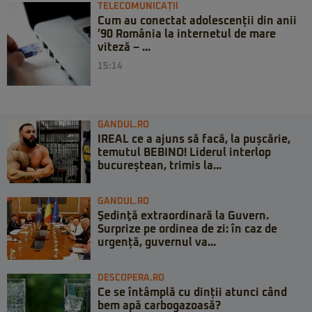
TELECOMUNICAȚII
Cum au conectat adolescenții din anii
’90 România la internetul de mare
viteză – ...
15:14
GANDUL.RO
IREAL ce a ajuns să facă, la pușcărie,
temutul BEBINO! Liderul interlop
bucureștean, trimis la...
GANDUL.RO
Şedinţă extraordinară la Guvern.
Surprize pe ordinea de zi: în caz de
urgență, guvernul va...
DESCOPERA.RO
Ce se întâmplă cu dinții atunci când
bem apă carbogazoasă?