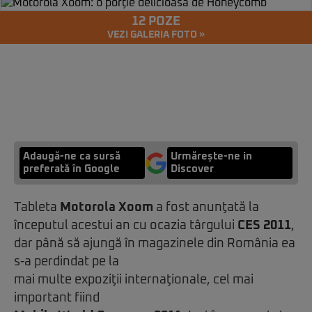
12 POZE
VEZI GALERIA FOTO »
Adaugă-ne ca sursă
Urmărește-ne in
preferată în Google
Discover
Tableta
Motorola Xoom
a fost anunţată la
începutul acestui an cu ocazia târgului
CES 2011
,
dar până să ajungă în magazinele din România ea
s-a perdindat pe la
mai multe expoziţii internaţionale, cel mai
important fiind