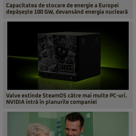
Capacitatea de stocare de energie a Europei
depășește 100 GW, devansând energia nucleară
Valve extinde SteamOS către mai multe PC-uri.
NVIDIA intră în planurile companiei