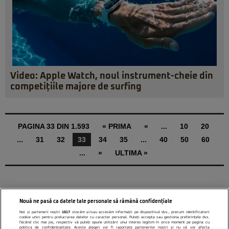
Video: Apple Watch, noul instrument-cheie din
competițiile majore de surfing
PAGINA 33 DIN 1.593
« PRIMA
«
...
10
20
...
31
32
33
34
35
...
40
50
60
...
»
ULTIMA »
Nouă ne pasă ca datele tale personale să rămână confidențiale
Noi și partenerii noștri
1017
stocăm și/sau accesăm informații pe dispozitivul dvs., precum identificatorii
cookie unici pentru prelucrarea datelor cu caracter personal. Puteți accepta sau gestiona preferințele dvs.
făcând clic mai jos, respectiv vă puteți opune utilizării unui interes legitim în orice moment pe pagina cu
politica de confidențialitate. Aceste alegeri vor fi raportate partenerilor noștri și nu vă vor afecta