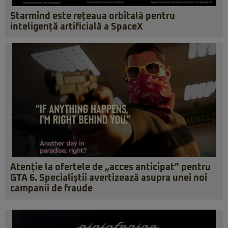
Starmind este rețeaua orbitală pentru
inteligență artificială a SpaceX
Atenție la ofertele de „acces anticipat” pentru
GTA 6. Specialiștii avertizează asupra unei noi
campanii de fraude