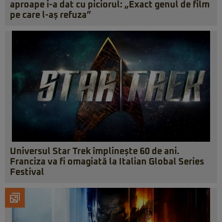
aproape i-a dat cu piciorul: „Exact genul de film
pe care l-aș refuza”
Universul Star Trek împlinește 60 de ani.
Franciza va fi omagiată la Italian Global Series
Festival