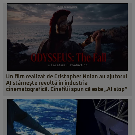
Un film realizat de Cristopher Nolan au ajutorul
AI stârnește revoltă în industria
cinematografică. Cinefilii spun că este „AI slop”