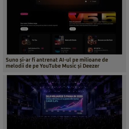
Suno și-ar fi antrenat AI-ul pe milioane de
melodii de pe YouTube Music și Deezer