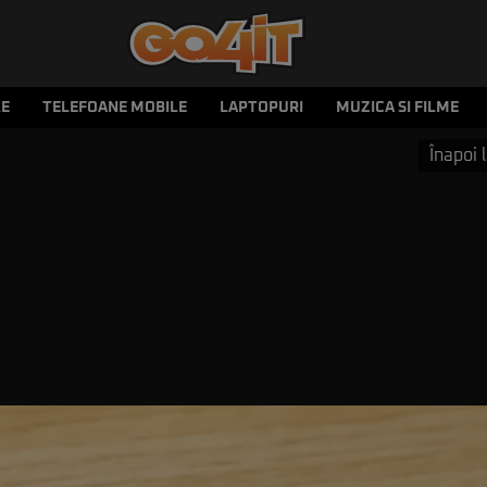
LE
TELEFOANE MOBILE
LAPTOPURI
MUZICA SI FILME
Înapoi l