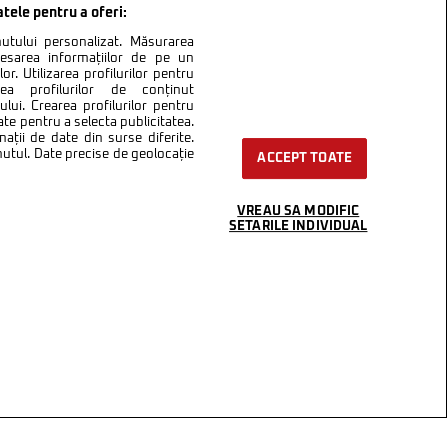
atele pentru a oferi:
inutului personalizat. Măsurarea
cesarea informațiilor de pe un
or. Utilizarea profilurilor pentru
area profilurilor de conținut
lui. Crearea profilurilor pentru
ate pentru a selecta publicitatea.
nații de date din surse diferite.
inutul. Date precise de geolocație
ACCEPT TOATE
VREAU SA MODIFIC
SETARILE INDIVIDUAL
ntact
Setări Cookies