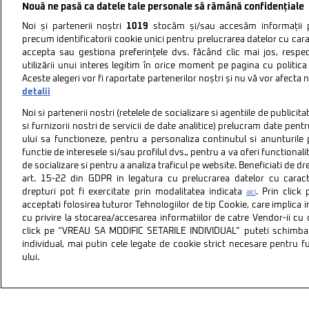
Nouă ne pasă ca datele tale personale să rămână confidențiale
Noi și partenerii noștri
1019
stocăm și/sau accesăm informații pe
precum identificatorii cookie unici pentru prelucrarea datelor cu cara
accepta sau gestiona preferințele dvs. făcând clic mai jos, respe
utilizării unui interes legitim în orice moment pe pagina cu politica 
Aceste alegeri vor fi raportate partenerilor noștri și nu vă vor afecta 
detalii
Noi si partenerii nostri (retelele de socializare si agentiile de publici
si furnizorii nostri de servicii de date analitice) prelucram date pen
ului sa functioneze, pentru a personaliza continutul si anunturile p
functie de interesele si/sau profilul dvs., pentru a va oferi functionalit
de socializare si pentru a analiza traficul pe website. Beneficiati de d
art. 15-22 din GDPR in legatura cu prelucrarea datelor cu carac
drepturi pot fi exercitate prin modalitatea indicata
. Prin clic
aici
acceptati folosirea tuturor Tehnologiilor de tip Cookie, care implica 
cu privire la stocarea/accesarea informatiilor de catre Vendor-ii cu
Politica de confidentiali
click pe “VREAU SA MODIFIC SETARILE INDIVIDUAL” puteti schimba 
individual, mai putin cele legate de cookie strict necesare pentru 
ului.