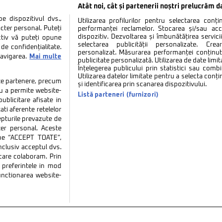
Atât noi, cât și partenerii noștri prelucrăm d
 dispozitivul dvs.,
Utilizarea profilurilor pentru selectarea conț
cter personal. Puteți
performanței reclamelor. Stocarea și/sau ac
dispozitiv. Dezvoltarea și îmbunătățirea serviciil
ctiv vă puteți opune
selectarea publicității personalizate. Cre
de confidențialitate.
personalizat. Măsurarea performanței conținutu
navigarea.
Mai multe
publicitate personalizată. Utilizarea de date limit
Înțelegerea publicului prin statistici sau combi
Utilizarea datelor limitate pentru a selecta conț
tate partenere, precum
și identificarea prin scanarea dispozitivului.
tru a permite website-
Listă parteneri (furnizori)
ublicitare afisate in
ati aferente retelelor
repturile prevazute de
ter personal. Aceste
k pe “ACCEPT TOATE”,
inclusiv acceptul dvs.
 care colaboram. Prin
tate
Politica de cookies
Termeni si conditii
Co
preferintele in mod
functionarea website-