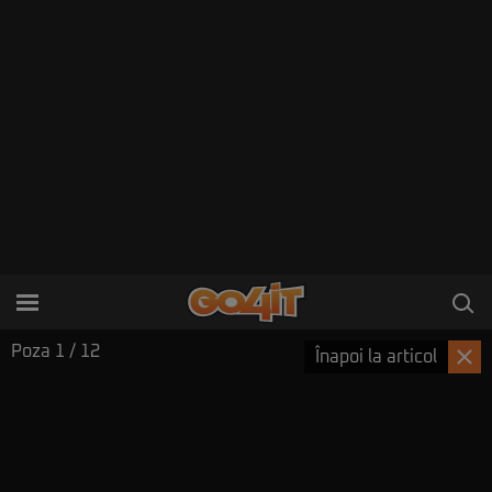
Poza
1
/ 12
Înapoi la articol