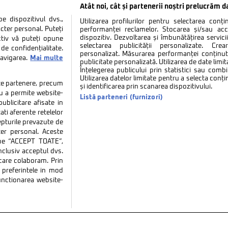
Atât noi, cât și partenerii noștri prelucrăm d
 dispozitivul dvs.,
Utilizarea profilurilor pentru selectarea conț
cter personal. Puteți
performanței reclamelor. Stocarea și/sau ac
dispozitiv. Dezvoltarea și îmbunătățirea serviciil
ctiv vă puteți opune
selectarea publicității personalizate. Cre
de confidențialitate.
personalizat. Măsurarea performanței conținutu
navigarea.
Mai multe
publicitate personalizată. Utilizarea de date limit
Înțelegerea publicului prin statistici sau combi
Utilizarea datelor limitate pentru a selecta conț
tate partenere, precum
și identificarea prin scanarea dispozitivului.
tru a permite website-
Listă parteneri (furnizori)
ublicitare afisate in
ati aferente retelelor
repturile prevazute de
ter personal. Aceste
k pe “ACCEPT TOATE”,
inclusiv acceptul dvs.
 care colaboram. Prin
tate
Politica de cookies
Termeni si conditii
Co
preferintele in mod
functionarea website-