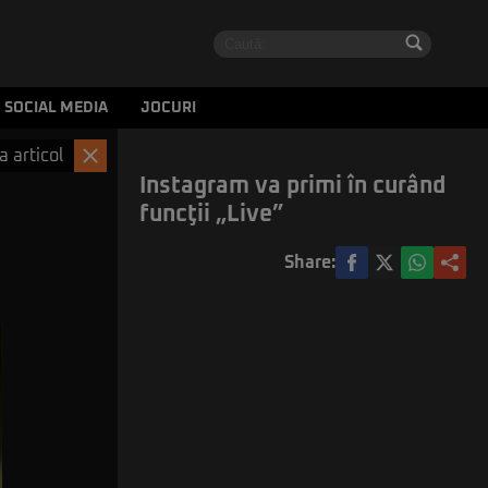
SOCIAL MEDIA
JOCURI
a articol
Instagram va primi în curând
funcţii „Live”
Share: