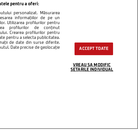
atele pentru a oferi:
inutului personalizat. Măsurarea
cesarea informațiilor de pe un
or. Utilizarea profilurilor pentru
area profilurilor de conținut
lui. Crearea profilurilor pentru
ate pentru a selecta publicitatea.
nații de date din surse diferite.
inutul. Date precise de geolocație
ACCEPT TOATE
VREAU SA MODIFIC
SETARILE INDIVIDUAL
ntact
Setări Cookies