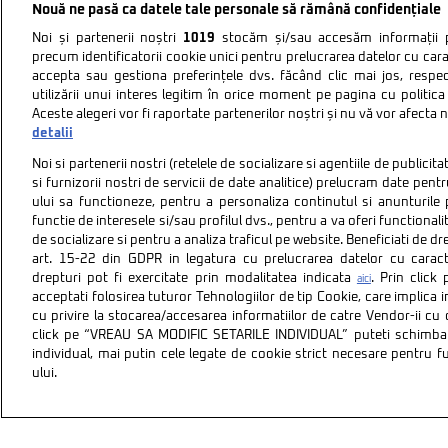
Nouă ne pasă ca datele tale personale să rămână confidențiale
Noi și partenerii noștri
1019
stocăm și/sau accesăm informații pe
precum identificatorii cookie unici pentru prelucrarea datelor cu cara
accepta sau gestiona preferințele dvs. făcând clic mai jos, respe
utilizării unui interes legitim în orice moment pe pagina cu politica 
Aceste alegeri vor fi raportate partenerilor noștri și nu vă vor afecta 
detalii
Noi si partenerii nostri (retelele de socializare si agentiile de publici
si furnizorii nostri de servicii de date analitice) prelucram date pen
ului sa functioneze, pentru a personaliza continutul si anunturile p
functie de interesele si/sau profilul dvs., pentru a va oferi functionalit
de socializare si pentru a analiza traficul pe website. Beneficiati de d
art. 15-22 din GDPR in legatura cu prelucrarea datelor cu carac
drepturi pot fi exercitate prin modalitatea indicata
. Prin clic
aici
acceptati folosirea tuturor Tehnologiilor de tip Cookie, care implica 
cu privire la stocarea/accesarea informatiilor de catre Vendor-ii cu
Politica de confidentiali
click pe “VREAU SA MODIFIC SETARILE INDIVIDUAL” puteti schimba 
individual, mai putin cele legate de cookie strict necesare pentru 
ului.