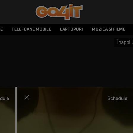
LE
TELEFOANE MOBILE
LAPTOPURI
MUZICA SI FILME
Înapoi l