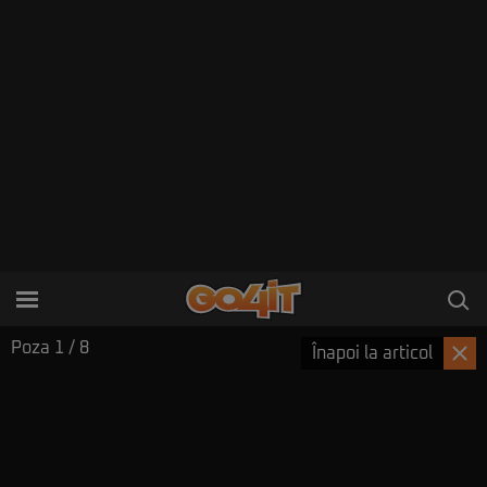
Poza
1
/ 8
Înapoi la articol