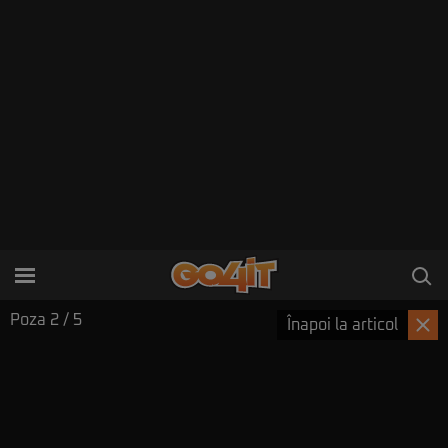
Poza
2
/ 5
Înapoi la articol