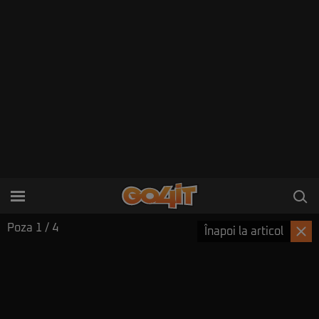
Poza
1
/ 4
Înapoi la articol