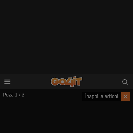
Poza
1
/ 2
Înapoi la articol