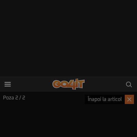
Poza
2
/ 2
Înapoi la articol