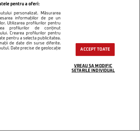
atele pentru a oferi:
inutului personalizat. Măsurarea
cesarea informațiilor de pe un
or. Utilizarea profilurilor pentru
area profilurilor de conținut
lui. Crearea profilurilor pentru
ate pentru a selecta publicitatea.
nații de date din surse diferite.
inutul. Date precise de geolocație
ACCEPT TOATE
VREAU SA MODIFIC
SETARILE INDIVIDUAL
ntact
Setări Cookies