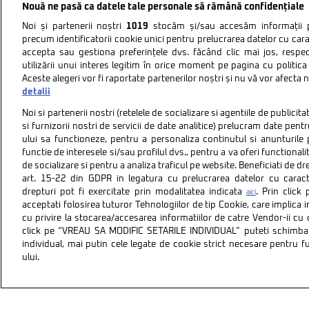
Nouă ne pasă ca datele tale personale să rămână confidențiale
Noi și partenerii noștri
1019
stocăm și/sau accesăm informații pe
precum identificatorii cookie unici pentru prelucrarea datelor cu cara
accepta sau gestiona preferințele dvs. făcând clic mai jos, respe
utilizării unui interes legitim în orice moment pe pagina cu politica 
Aceste alegeri vor fi raportate partenerilor noștri și nu vă vor afecta 
detalii
Noi si partenerii nostri (retelele de socializare si agentiile de publici
si furnizorii nostri de servicii de date analitice) prelucram date pen
ului sa functioneze, pentru a personaliza continutul si anunturile p
functie de interesele si/sau profilul dvs., pentru a va oferi functionalit
de socializare si pentru a analiza traficul pe website. Beneficiati de d
art. 15-22 din GDPR in legatura cu prelucrarea datelor cu carac
drepturi pot fi exercitate prin modalitatea indicata
. Prin clic
aici
acceptati folosirea tuturor Tehnologiilor de tip Cookie, care implica 
cu privire la stocarea/accesarea informatiilor de catre Vendor-ii cu
Politica de confidentiali
click pe “VREAU SA MODIFIC SETARILE INDIVIDUAL” puteti schimba 
individual, mai putin cele legate de cookie strict necesare pentru 
ului.