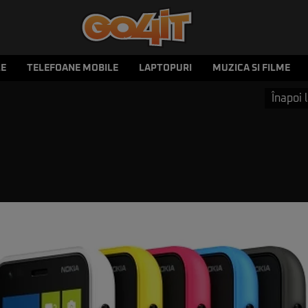
LE
TELEFOANE MOBILE
LAPTOPURI
MUZICA SI FILME
Înapoi l