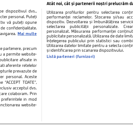
Atât noi, cât și partenerii noștri prelucrăm d
 dispozitivul dvs.,
Utilizarea profilurilor pentru selectarea conț
cter personal. Puteți
performanței reclamelor. Stocarea și/sau ac
dispozitiv. Dezvoltarea și îmbunătățirea serviciil
ctiv vă puteți opune
selectarea publicității personalizate. Cre
de confidențialitate.
personalizat. Măsurarea performanței conținutu
navigarea.
Mai multe
publicitate personalizată. Utilizarea de date limit
Înțelegerea publicului prin statistici sau combi
Utilizarea datelor limitate pentru a selecta conț
tate partenere, precum
și identificarea prin scanarea dispozitivului.
tru a permite website-
Listă parteneri (furnizori)
ublicitare afisate in
ati aferente retelelor
repturile prevazute de
ter personal. Aceste
k pe “ACCEPT TOATE”,
inclusiv acceptul dvs.
 care colaboram. Prin
tate
Politica de cookies
Termeni si conditii
Co
preferintele in mod
functionarea website-