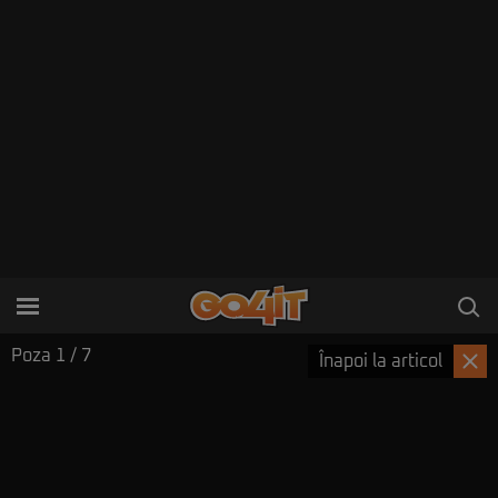
Poza
1
/ 7
Înapoi la articol