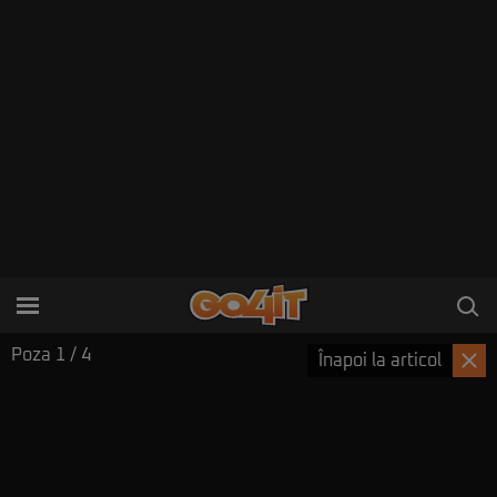
Poza
1
/ 4
Înapoi la articol