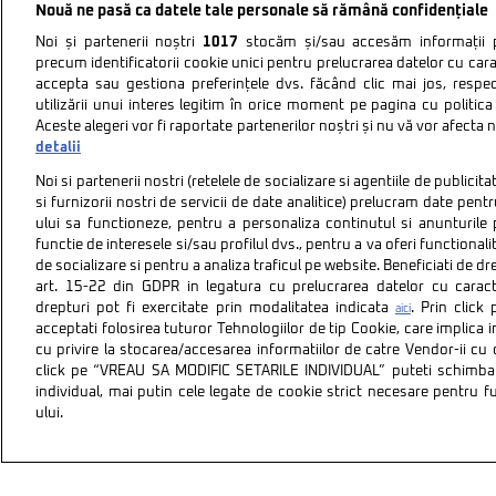
Nouă ne pasă ca datele tale personale să rămână confidențiale
Noi și partenerii noștri
1017
stocăm și/sau accesăm informații pe
precum identificatorii cookie unici pentru prelucrarea datelor cu cara
accepta sau gestiona preferințele dvs. făcând clic mai jos, respe
utilizării unui interes legitim în orice moment pe pagina cu politica 
Aceste alegeri vor fi raportate partenerilor noștri și nu vă vor afecta 
detalii
Noi si partenerii nostri (retelele de socializare si agentiile de publici
si furnizorii nostri de servicii de date analitice) prelucram date pen
ului sa functioneze, pentru a personaliza continutul si anunturile p
functie de interesele si/sau profilul dvs., pentru a va oferi functionalit
de socializare si pentru a analiza traficul pe website. Beneficiati de d
art. 15-22 din GDPR in legatura cu prelucrarea datelor cu carac
drepturi pot fi exercitate prin modalitatea indicata
. Prin clic
aici
acceptati folosirea tuturor Tehnologiilor de tip Cookie, care implica 
cu privire la stocarea/accesarea informatiilor de catre Vendor-ii cu
Politica de confidentiali
click pe “VREAU SA MODIFIC SETARILE INDIVIDUAL” puteti schimba 
individual, mai putin cele legate de cookie strict necesare pentru 
ului.