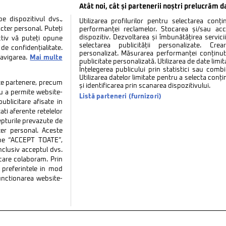
Atât noi, cât și partenerii noștri prelucrăm d
 dispozitivul dvs.,
Utilizarea profilurilor pentru selectarea conț
cter personal. Puteți
performanței reclamelor. Stocarea și/sau ac
dispozitiv. Dezvoltarea și îmbunătățirea serviciil
ctiv vă puteți opune
selectarea publicității personalizate. Cre
de confidențialitate.
personalizat. Măsurarea performanței conținutu
navigarea.
Mai multe
publicitate personalizată. Utilizarea de date limit
Înțelegerea publicului prin statistici sau combi
Utilizarea datelor limitate pentru a selecta conț
tate partenere, precum
și identificarea prin scanarea dispozitivului.
tru a permite website-
Listă parteneri (furnizori)
ublicitare afisate in
ati aferente retelelor
repturile prevazute de
ter personal. Aceste
k pe “ACCEPT TOATE”,
inclusiv acceptul dvs.
 care colaboram. Prin
tate
Politica de cookies
Termeni si conditii
Co
preferintele in mod
functionarea website-