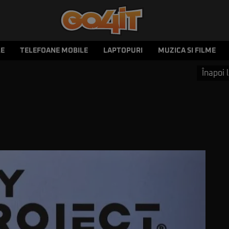
LE
TELEFOANE MOBILE
LAPTOPURI
MUZICA SI FILME
Înapoi l