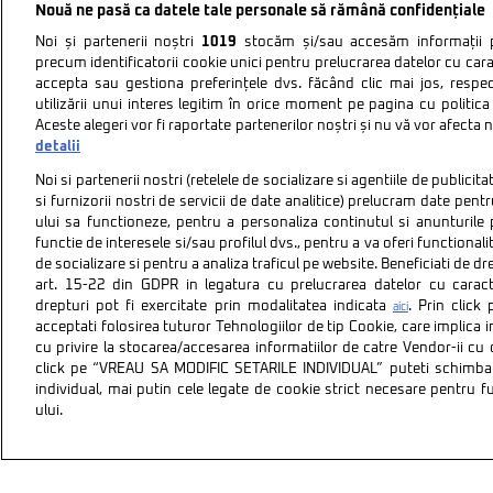
Nouă ne pasă ca datele tale personale să rămână confidențiale
Noi și partenerii noștri
1019
stocăm și/sau accesăm informații pe
precum identificatorii cookie unici pentru prelucrarea datelor cu cara
accepta sau gestiona preferințele dvs. făcând clic mai jos, respe
utilizării unui interes legitim în orice moment pe pagina cu politica 
Aceste alegeri vor fi raportate partenerilor noștri și nu vă vor afecta 
detalii
Noi si partenerii nostri (retelele de socializare si agentiile de publici
si furnizorii nostri de servicii de date analitice) prelucram date pen
ului sa functioneze, pentru a personaliza continutul si anunturile p
functie de interesele si/sau profilul dvs., pentru a va oferi functionalit
de socializare si pentru a analiza traficul pe website. Beneficiati de d
art. 15-22 din GDPR in legatura cu prelucrarea datelor cu carac
drepturi pot fi exercitate prin modalitatea indicata
. Prin clic
aici
acceptati folosirea tuturor Tehnologiilor de tip Cookie, care implica 
cu privire la stocarea/accesarea informatiilor de catre Vendor-ii cu
Politica de confidentiali
click pe “VREAU SA MODIFIC SETARILE INDIVIDUAL” puteti schimba 
individual, mai putin cele legate de cookie strict necesare pentru 
ului.