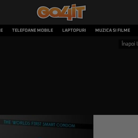
LE
TELEFOANE MOBILE
LAPTOPURI
MUZICA SI FILME
Înapoi l