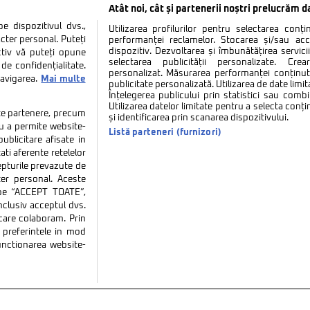
Atât noi, cât și partenerii noștri prelucrăm d
 dispozitivul dvs.,
Utilizarea profilurilor pentru selectarea conț
cter personal. Puteți
performanței reclamelor. Stocarea și/sau ac
dispozitiv. Dezvoltarea și îmbunătățirea serviciil
ctiv vă puteți opune
selectarea publicității personalizate. Cre
de confidențialitate.
personalizat. Măsurarea performanței conținutu
navigarea.
Mai multe
publicitate personalizată. Utilizarea de date limit
Înțelegerea publicului prin statistici sau combi
Utilizarea datelor limitate pentru a selecta conț
tate partenere, precum
și identificarea prin scanarea dispozitivului.
tru a permite website-
Listă parteneri (furnizori)
ublicitare afisate in
ati aferente retelelor
repturile prevazute de
ter personal. Aceste
k pe “ACCEPT TOATE”,
inclusiv acceptul dvs.
 care colaboram. Prin
tate
Politica de cookies
Termeni si conditii
Co
preferintele in mod
functionarea website-