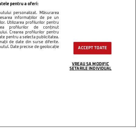
atele pentru a oferi:
inutului personalizat. Măsurarea
cesarea informațiilor de pe un
or. Utilizarea profilurilor pentru
area profilurilor de conținut
lui. Crearea profilurilor pentru
ate pentru a selecta publicitatea.
nații de date din surse diferite.
inutul. Date precise de geolocație
ACCEPT TOATE
VREAU SA MODIFIC
SETARILE INDIVIDUAL
ntact
Setări Cookies