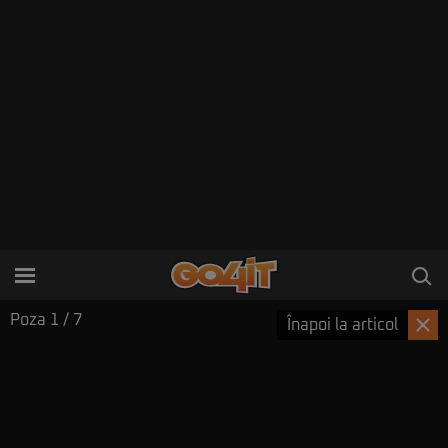
Poza
1
/ 7
Înapoi la articol