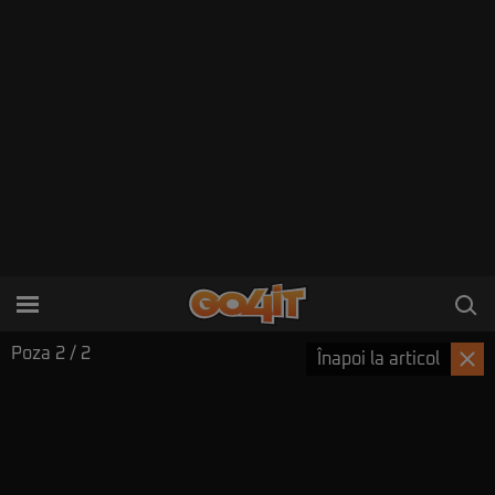
Poza
2
/ 2
Înapoi la articol