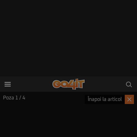
Poza
1
/ 4
Înapoi la articol