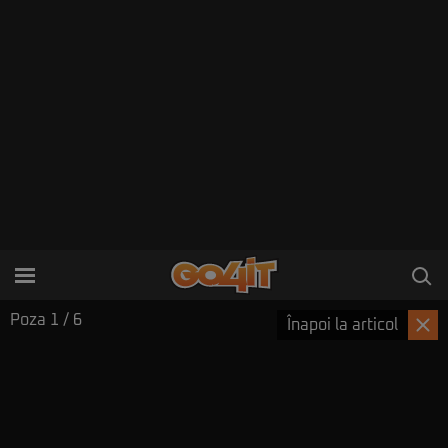
Poza
1
/ 6
Înapoi la articol