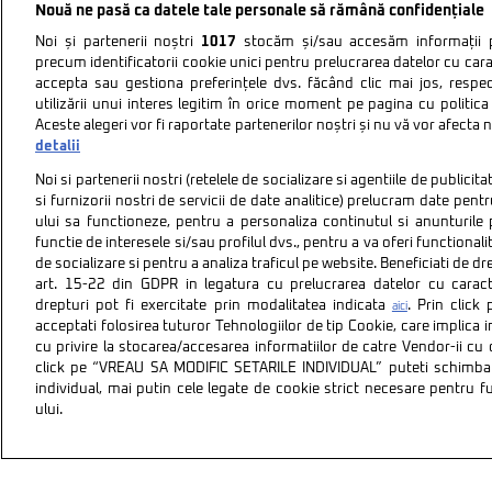
Nouă ne pasă ca datele tale personale să rămână confidențiale
Noi și partenerii noștri
1017
stocăm și/sau accesăm informații pe
precum identificatorii cookie unici pentru prelucrarea datelor cu cara
accepta sau gestiona preferințele dvs. făcând clic mai jos, respe
utilizării unui interes legitim în orice moment pe pagina cu politica 
Aceste alegeri vor fi raportate partenerilor noștri și nu vă vor afecta 
detalii
Noi si partenerii nostri (retelele de socializare si agentiile de publici
si furnizorii nostri de servicii de date analitice) prelucram date pen
ului sa functioneze, pentru a personaliza continutul si anunturile p
functie de interesele si/sau profilul dvs., pentru a va oferi functionalit
de socializare si pentru a analiza traficul pe website. Beneficiati de d
art. 15-22 din GDPR in legatura cu prelucrarea datelor cu carac
drepturi pot fi exercitate prin modalitatea indicata
. Prin clic
aici
acceptati folosirea tuturor Tehnologiilor de tip Cookie, care implica 
cu privire la stocarea/accesarea informatiilor de catre Vendor-ii cu
Politica de confidentiali
click pe “VREAU SA MODIFIC SETARILE INDIVIDUAL” puteti schimba 
individual, mai putin cele legate de cookie strict necesare pentru 
ului.