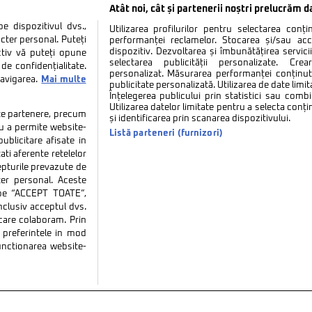
Atât noi, cât și partenerii noștri prelucrăm d
 dispozitivul dvs.,
Utilizarea profilurilor pentru selectarea conț
cter personal. Puteți
performanței reclamelor. Stocarea și/sau ac
dispozitiv. Dezvoltarea și îmbunătățirea serviciil
ctiv vă puteți opune
selectarea publicității personalizate. Cre
de confidențialitate.
personalizat. Măsurarea performanței conținutu
navigarea.
Mai multe
publicitate personalizată. Utilizarea de date limit
Înțelegerea publicului prin statistici sau combi
Utilizarea datelor limitate pentru a selecta conț
tate partenere, precum
și identificarea prin scanarea dispozitivului.
tru a permite website-
Listă parteneri (furnizori)
ublicitare afisate in
ati aferente retelelor
repturile prevazute de
ter personal. Aceste
k pe “ACCEPT TOATE”,
inclusiv acceptul dvs.
 care colaboram. Prin
tate
Politica de cookies
Termeni si conditii
Co
preferintele in mod
functionarea website-