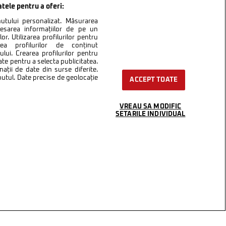
atele pentru a oferi:
inutului personalizat. Măsurarea
cesarea informațiilor de pe un
or. Utilizarea profilurilor pentru
area profilurilor de conținut
lui. Crearea profilurilor pentru
ate pentru a selecta publicitatea.
nații de date din surse diferite.
inutul. Date precise de geolocație
ACCEPT TOATE
VREAU SA MODIFIC
SETARILE INDIVIDUAL
ntact
Setări Cookies