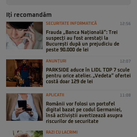
Iți recomandăm
SECURITATE INFORMATICĂ
12:56
Frauda „Banca Națională”: Trei
suspecți au fost arestați la
București după un prejudiciu de
peste 90.000 de lei
ANUNȚURI
12:07
PARKSIDE aduce în LIDL TOP 7 scule
pentru orice atelier. „Vedeta” ofertei
costă doar 129 de lei
APLICATII
11:08
Românii vor folosi un portofel
digital bazat pe codul Germaniei,
însă activiștii avertizează asupra
riscurilor de securitate
RAZI CU LACRIMI