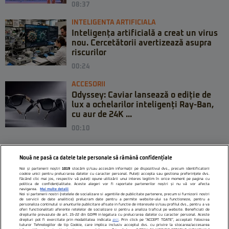
08:37
INTELIGENTA ARTIFICIALA
Inteligența artificială a creat un virus
nou. Cercetătorii avertizează asupra
riscurilor
00:24
ACCESORII
Odyssey: Caviar lansează o ediție de
lux a ochelarilor inteligenți Ray-Ban,
cu aur de 24K ...
00:10
Nouă ne pasă ca datele tale personale să rămână confidențiale
Noi și partenerii noștri
1019
stocăm și/sau accesăm informații pe dispozitivul dvs., precum identificatorii
cookie unici pentru prelucrarea datelor cu caracter personal. Puteți accepta sau gestiona preferințele dvs.
făcând clic mai jos, respectiv vă puteți opune utilizării unui interes legitim în orice moment pe pagina cu
politica de confidențialitate. Aceste alegeri vor fi raportate partenerilor noștri și nu vă vor afecta
navigarea.
Mai multe detalii
Noi si partenerii nostri (retelele de socializare si agentiile de publicitate partenere, precum si furnizorii nostri
de servicii de date analitice) prelucram date pentru a permite website-ului sa functioneze, pentru a
personaliza continutul si anunturile publicitare afisate in functie de interesele si/sau profilul dvs., pentru a va
oferi functionalitati aferente retelelor de socializare si pentru a analiza traficul pe website. Beneficiati de
drepturile prevazute de art. 15-22 din GDPR in legatura cu prelucrarea datelor cu caracter personal. Aceste
drepturi pot fi exercitate prin modalitatea indicata
aici
. Prin click pe “ACCEPT TOATE”, acceptati folosirea
tuturor Tehnologiilor de tip Cookie, care implica inclusiv acceptul dvs. cu privire la stocarea/accesarea