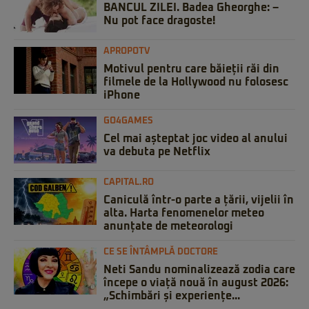
BANCUL ZILEI. Badea Gheorghe: –
Nu pot face dragoste!
APROPOTV
Motivul pentru care băieții răi din
filmele de la Hollywood nu folosesc
iPhone
GO4GAMES
Cel mai așteptat joc video al anului
va debuta pe Netflix
CAPITAL.RO
Caniculă într-o parte a țării, vijelii în
alta. Harta fenomenelor meteo
anunțate de meteorologi
CE SE ÎNTÂMPLĂ DOCTORE
Neti Sandu nominalizează zodia care
începe o viață nouă în august 2026:
„Schimbări și experiențe...