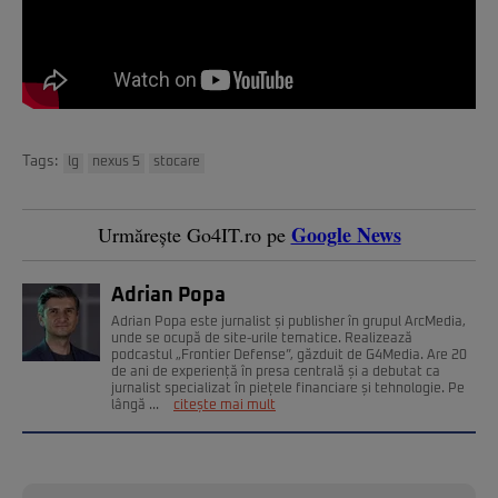
Tags:
lg
nexus 5
stocare
Google News
Urmărește Go4IT.ro pe
Adrian Popa
Adrian Popa este jurnalist și publisher în grupul ArcMedia,
unde se ocupă de site-urile tematice. Realizează
podcastul „Frontier Defense”, găzduit de G4Media. Are 20
de ani de experiență în presa centrală și a debutat ca
jurnalist specializat în piețele financiare și tehnologie. Pe
lângă ...
citește mai mult