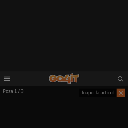
Poza
1
/ 3
Înapoi la articol